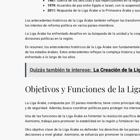
1967:
Guerra de los Seis Días y sus repercusiones en la regió
1979:
Acuerdos de paz entre Egipto e Israel, con la suspensi
2011:
Respuesta de la Liga Árabe a la Primavera Árabe y sus 
Los antecedentes históricos de la Liga Árabe también reflejan las transfor
los intentos de reforma política en varios países miembros.
La Liga Árabe ha enfrentado desafíos en su búsqueda de la unidad y la coop
divisiones políticas en la región.
En resumen, los antecedentes históricos de la Liga Árabe son fundamental
de los estados árabes. Estos antecedentes reflejan la compleja historia y la
enfrentado a lo largo de los años.
Quizás también te interese:
La Creación de la Li
Objetivos y Funciones de la Li
La Liga Árabe, compuesta por 22 países miembros, tiene como principal obje
y de seguridad. Además, busca coordinar políticas para proteger los intere
Una de las funciones de la Liga Árabe es fomentar la resolución pacífica de
Asimismo, trabaja para promover la estabilidad en la región y fortalecer la
Otro objetivo clave de la Liga Árabe es defender los derechos de los paíse
decisiones a nivel global. Asimismo, se esfuerza por promover la cooperac