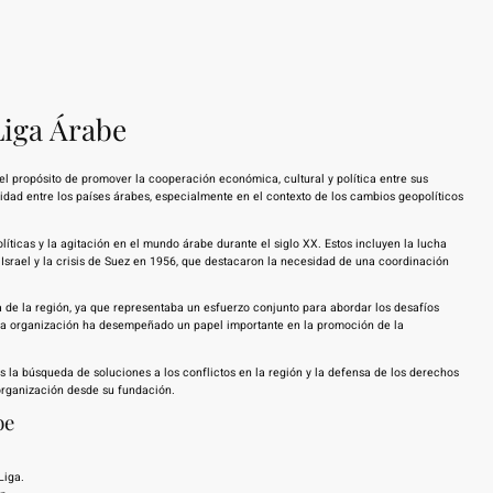
Liga Árabe
l propósito de promover la cooperación económica, cultural y política entre sus
idad entre los países árabes, especialmente en el contexto de los cambios geopolíticos
íticas y la agitación en el mundo árabe durante el siglo XX. Estos incluyen la lucha
 Israel y la crisis de Suez en 1956, que destacaron la necesidad de una coordinación
na de la región, ya que representaba un esfuerzo conjunto para abordar los desafíos
 la organización ha desempeñado un papel importante en la promoción de la
s la búsqueda de soluciones a los conflictos en la región y la defensa de los derechos
 organización desde su fundación.
be
Liga.