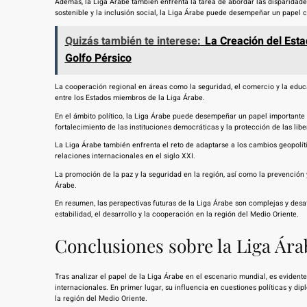
Además, la Liga Árabe también enfrenta la tarea de abordar las disparidad
sostenible y la inclusión social, la Liga Árabe puede desempeñar un papel 
Quizás también te interese:
La Creación del Esta
Golfo Pérsico
La cooperación regional en áreas como la seguridad, el comercio y la educ
entre los Estados miembros de la Liga Árabe.
En el ámbito político, la Liga Árabe puede desempeñar un papel importante
fortalecimiento de las instituciones democráticas y la protección de las lib
La Liga Árabe también enfrenta el reto de adaptarse a los cambios geopolíti
relaciones internacionales en el siglo XXI.
La promoción de la paz y la seguridad en la región, así como la prevención 
Árabe.
En resumen, las perspectivas futuras de la Liga Árabe son complejas y desa
estabilidad, el desarrollo y la cooperación en la región del Medio Oriente.
Conclusiones sobre la Liga Ára
Tras analizar el papel de la Liga Árabe en el escenario mundial, es evidente
internacionales. En primer lugar, su influencia en cuestiones políticas y di
la región del Medio Oriente.