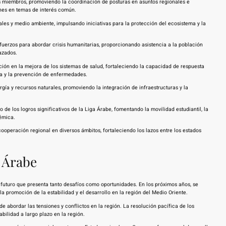
ados miembros, promoviendo la coordinación de posturas en asuntos regionales e
ones en temas de interés común.
les y medio ambiente, impulsando iniciativas para la protección del ecosistema y la
fuerzos para abordar crisis humanitarias, proporcionando asistencia a la población
azados.
ción en la mejora de los sistemas de salud, fortaleciendo la capacidad de respuesta
a y la prevención de enfermedades.
gía y recursos naturales, promoviendo la integración de infraestructuras y la
de los logros significativos de la Liga Árabe, fomentando la movilidad estudiantil, la
émica.
ooperación regional en diversos ámbitos, fortaleciendo los lazos entre los estados
a Árabe
futuro que presenta tanto desafíos como oportunidades. En los próximos años, se
promoción de la estabilidad y el desarrollo en la región del Medio Oriente.
e abordar las tensiones y conflictos en la región. La resolución pacífica de los
bilidad a largo plazo en la región.