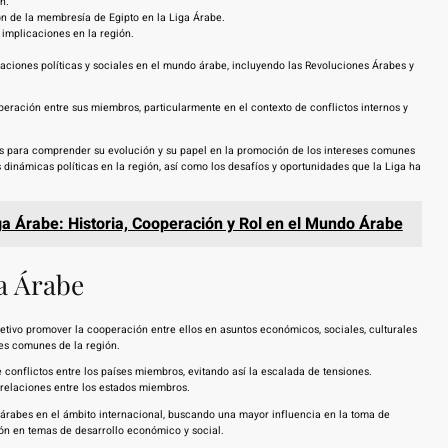
n.
ón de la membresía de Egipto en la Liga Árabe.
implicaciones en la región.
maciones políticas y sociales en el mundo árabe, incluyendo las Revoluciones Árabes y
eración entre sus miembros, particularmente en el contexto de conflictos internos y
es para comprender su evolución y su papel en la promoción de los intereses comunes
s dinámicas políticas en la región, así como los desafíos y oportunidades que la Liga ha
ga Árabe: Historia, Cooperación y Rol en el Mundo Árabe
ga Árabe
tivo promover la cooperación entre ellos en asuntos económicos, sociales, culturales
ses comunes de la región.
 conflictos entre los países miembros, evitando así la escalada de tensiones.
s relaciones entre los estados miembros.
s árabes en el ámbito internacional, buscando una mayor influencia en la toma de
ión en temas de desarrollo económico y social.