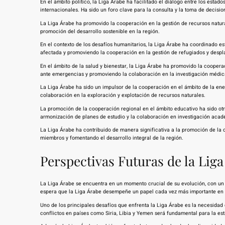
En el ámbito político, la Liga Árabe ha facilitado el diálogo entre los est
internacionales. Ha sido un foro clave para la consulta y la toma de decisi
La Liga Árabe ha promovido la cooperación en la gestión de recursos natura
promoción del desarrollo sostenible en la región.
En el contexto de los desafíos humanitarios, la Liga Árabe ha coordinado es
afectada y promoviendo la cooperación en la gestión de refugiados y despl
En el ámbito de la salud y bienestar, la Liga Árabe ha promovido la coopera
ante emergencias y promoviendo la colaboración en la investigación médic
La Liga Árabe ha sido un impulsor de la cooperación en el ámbito de la ener
colaboración en la exploración y explotación de recursos naturales.
La promoción de la cooperación regional en el ámbito educativo ha sido otro 
armonización de planes de estudio y la colaboración en investigación acad
La Liga Árabe ha contribuido de manera significativa a la promoción de la c
miembros y fomentando el desarrollo integral de la región.
Perspectivas Futuras de la Lig
La Liga Árabe se encuentra en un momento crucial de su evolución, con un 
espera que la Liga Árabe desempeñe un papel cada vez más importante en la 
Uno de los principales desafíos que enfrenta la Liga Árabe es la necesidad d
conflictos en países como Siria, Libia y Yemen será fundamental para la esta