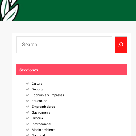
S
e
a
r
c
Secciones
h
Cultura
Deporte
Economía y Empresas
Educación
Emprendedores
Gastronomía
Historia
Internacional
Medio ambiente
Nacional