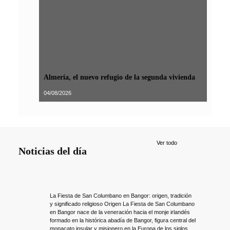
Almería, el nuevo refugio de la segunda vivienda
04/08/2026
Ver todo
Noticias del día
La Fiesta de San Columbano en Bangor: origen, tradición
y significado religioso Origen La Fiesta de San Columbano
en Bangor nace de la veneración hacia el monje irlandés
formado en la histórica abadía de Bangor, figura central del
monacato insular y misionero en la Europa de los siglos