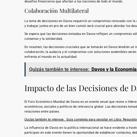
desafíos financieros que afectan a las naciones de todo el mundo.
Colaboración Multilateral
La toma de decisiones en Davos requerirá un compromiso renovado con la col
y trabajar juntos en pro de un bien común será crucial para abordar los des
Se espera que las decisiones tomadas en Davos reflejen un compromiso sól
consenso y la solidaridad.
En resumen, las decisiones cruciales que se tomarán en Davos tendrán un i
colaboración, la audacia y el compromiso con soluciones sostenibles será
enfrenta el mundo en la actualidad.
Quizás también te interese:
Davos y la Economía 
Impacto de las Decisiones de Da
El Foro Económico Mundial de Davos es un evento anual que reúne a líderes 
económicos, sociales y políticos de relevancia global. Las decisiones tomad
relaciones entre países.
Quizás también te interese:
Guía completa para opositar en Libia: Requisito
La influencia de Davos en la política internacional se hace evidente a trav
participan en este evento tienen la oportunidad de establecer contactos, de