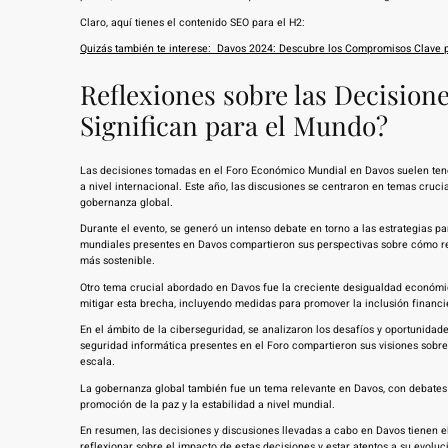
Claro, aquí tienes el contenido SEO para el H2:
Quizás también te interese:
Davos 2024: Descubre los Compromisos Clave 
Reflexiones sobre las Decisio
Significan para el Mundo?
Las decisiones tomadas en el Foro Económico Mundial en Davos suelen tener
a nivel internacional. Este año, las discusiones se centraron en temas cruc
gobernanza global.
Durante el evento, se generó un intenso debate en torno a las estrategias p
mundiales presentes en Davos compartieron sus perspectivas sobre cómo r
más sostenible.
Otro tema crucial abordado en Davos fue la creciente desigualdad económica
mitigar esta brecha, incluyendo medidas para promover la inclusión financier
En el ámbito de la ciberseguridad, se analizaron los desafíos y oportunidade
seguridad informática presentes en el Foro compartieron sus visiones sobre
escala.
La gobernanza global también fue un tema relevante en Davos, con debates so
promoción de la paz y la estabilidad a nivel mundial.
En resumen, las decisiones y discusiones llevadas a cabo en Davos tienen e
reflexionar sobre el impacto de estas decisiones y estar atentos a su evolu