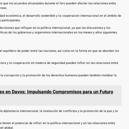
ya que los acuerdos alcanzados durante el foro pueden afectar las relaciones entre
áreas.
ad económica, el desarrollo sostenible y la cooperación internacional en el ámbito de
s participantes.
isiones que influyan en la política internacional, ya que las discusiones y los
ticas de los gobiernos y organismos internacionales en los meses y años siguientes.
l equilibrio de poder entre las naciones, así como en la forma en que se abordan los
iera y la cooperación en materia de seguridad pueden influir en las relaciones entre
tra la corrupción y la promoción de los derechos humanos pueden también moldear la
es en Davos: Impulsando Compromisos para un Futuro
 diplomacia internacional, la resolución de conflictos y la promoción de la paz y la
enen el potencial de influir en la política internacional y en las relaciones entre
el global.