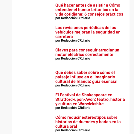
Qué hacer antes de asistir a Cómo
entender el humor británico en la
vida cotidiana: 6 consejos prácticos
por Redacción CRdiario
Las revisiones periódicas de los
vehículos mejoran la seguridad en
carretera
por Redacción CRdiario
Claves para conseguir arreglar un
motor eléctrico correctamente
por Redacción CRdiario
Qué debes saber sobre cómo el
paisaje influye en el imaginario
cultural de Irlanda: guía esencial
por Redacción CRdiario
El Festival de Shakespeare en
Stratford-upon-Avon: teatro, historia
y cultura en Warwickshire
por Redacción-CRdiario
Cómo reducir estereotipos sobre
historias de duendes y hadas en la
cultura oral
por Redacción CRdiario