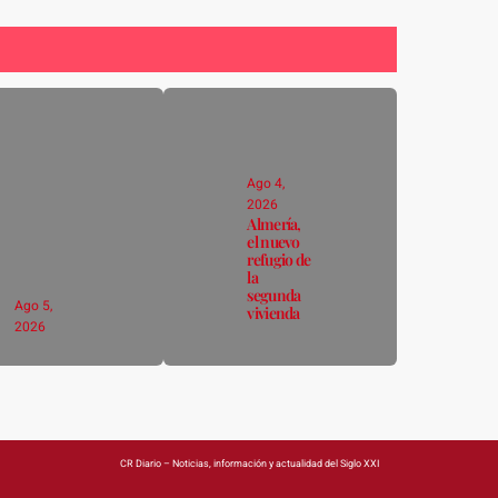
Ago 4,
2026
Almería,
el nuevo
refugio de
la
segunda
Ago 5,
vivienda
2026
CR Diario – Noticias, información y actualidad del Siglo XXI