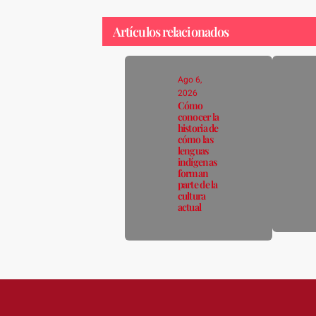
Artículos relacionados
Ago 6,
2026
Cómo
conocer la
historia de
cómo las
lenguas
indígenas
forman
parte de la
cultura
actual