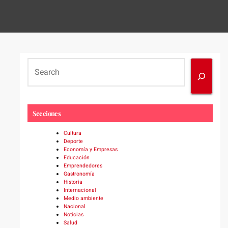
S
e
a
r
c
Secciones
h
Cultura
Deporte
Economía y Empresas
Educación
Emprendedores
Gastronomía
Historia
Internacional
Medio ambiente
Nacional
Noticias
Salud