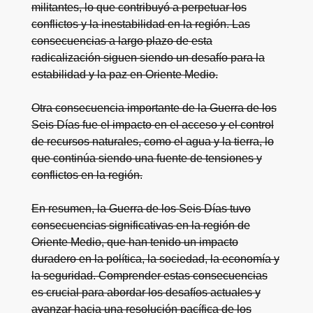
militantes, lo que contribuyó a perpetuar los
conflictos y la inestabilidad en la región. Las
consecuencias a largo plazo de esta
radicalización siguen siendo un desafío para la
estabilidad y la paz en Oriente Medio.
Otra consecuencia importante de la Guerra de los
Seis Días fue el impacto en el acceso y el control
de recursos naturales, como el agua y la tierra, lo
que continúa siendo una fuente de tensiones y
conflictos en la región.
En resumen, la Guerra de los Seis Días tuvo
consecuencias significativas en la región de
Oriente Medio, que han tenido un impacto
duradero en la política, la sociedad, la economía y
la seguridad. Comprender estas consecuencias
es crucial para abordar los desafíos actuales y
avanzar hacia una resolución pacífica de los