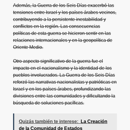
Además, la Guerra de los Seis Días exacerbó las
tensiones entre Israel y los países árabes vecinos,
contribuyendo a la persistente inestabilidad y
conflictos en la región. Las consecuencias
políticas de esta guerra se hicieron sentir en las
relaciones internacionales y en la geopolítica de
Oriente Medio.
Otro aspecto significativo de la guerra fue el
impacto en el nacionalismo y la identidad de los
pueblos involucrados. La Guerra de los Seis Días
reforzó las narrativas nacionalistas y patrióticas en
Israel y en los países árabes, profundizando las
divisiones entre las comunidades y dificultando la
búsqueda de soluciones pacíficas.
Quizás también te interese:
La Creación
de la Comunidad de Estados