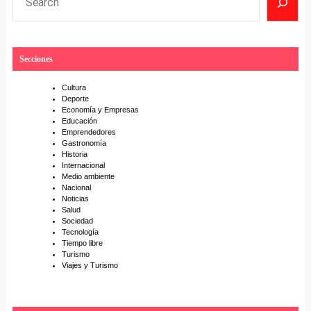
e
a
r
Secciones
c
h
Cultura
Deporte
Economía y Empresas
Educación
Emprendedores
Gastronomía
Historia
Internacional
Medio ambiente
Nacional
Noticias
Salud
Sociedad
Tecnología
Tiempo libre
Turismo
Viajes y Turismo