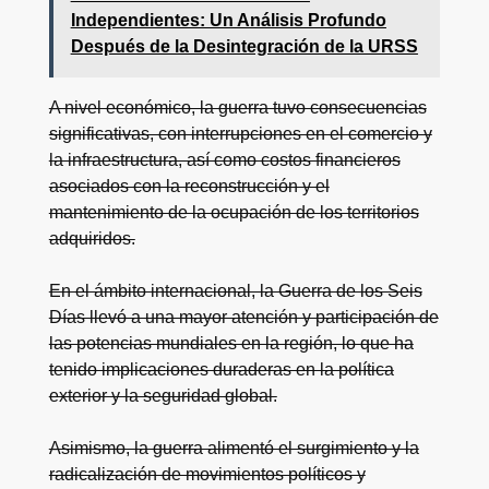
Independientes: Un Análisis Profundo
Después de la Desintegración de la URSS
A nivel económico, la guerra tuvo consecuencias
significativas, con interrupciones en el comercio y
la infraestructura, así como costos financieros
asociados con la reconstrucción y el
mantenimiento de la ocupación de los territorios
adquiridos.
En el ámbito internacional, la Guerra de los Seis
Días llevó a una mayor atención y participación de
las potencias mundiales en la región, lo que ha
tenido implicaciones duraderas en la política
exterior y la seguridad global.
Asimismo, la guerra alimentó el surgimiento y la
radicalización de movimientos políticos y