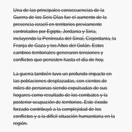
Una de las principales consecuencias de la
Guerra de los Seis Días fue el aumento de la
presencia israelí en territorios previamente
controlados por Egipto, Jordania y Siria,
incluyendo la Península del Sinaí, Cisjordania, la
Franja de Gaza y los Altos del Golán. Estos
cambios territoriales generaron tensiones y
conflictos que persisten hasta el día de hoy.
La guerra también tuvo un profundo impacto en
las poblaciones desplazadas, con cientos de
miles de personas siendo expulsadas de sus
hogares como resultado de los combates y la
posterior ocupación de territorios. Este éxodo
forzado contribuyó a la complejidad de los
conflictos y a la difícil situación humanitaria en la
región.