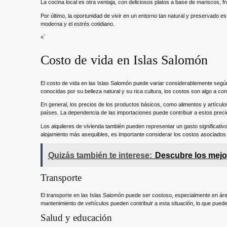
La cocina local es otra ventaja, con deliciosos platos a base de mariscos, fru
Por último, la oportunidad de vivir en un entorno tan natural y preservado e
moderna y el estrés cotidiano.
«`
Costo de vida en Islas Salomón
El costo de vida en las Islas Salomón puede variar considerablemente según 
conocidas por su belleza natural y su rica cultura, los costos son algo a cons
En general, los precios de los productos básicos, como alimentos y artícu
países. La dependencia de las importaciones puede contribuir a estos precios
Los alquileres de vivienda también pueden representar un gasto significat
alojamiento más asequibles, es importante considerar los costos asociados
Quizás también te interese:
Descubre los mejo
Transporte
El transporte en las Islas Salomón puede ser costoso, especialmente en áre
mantenimiento de vehículos pueden contribuir a esta situación, lo que puede i
Salud y educación