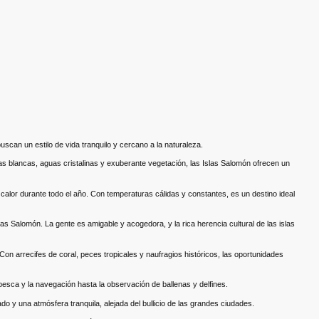
scan un estilo de vida tranquilo y cercano a la naturaleza.
as blancas, aguas cristalinas y exuberante vegetación, las Islas Salomón ofrecen un
l calor durante todo el año. Con temperaturas cálidas y constantes, es un destino ideal
las Salomón. La gente es amigable y acogedora, y la rica herencia cultural de las islas
Con arrecifes de coral, peces tropicales y naufragios históricos, las oportunidades
pesca y la navegación hasta la observación de ballenas y delfines.
do y una atmósfera tranquila, alejada del bullicio de las grandes ciudades.