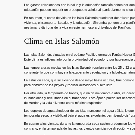
Los gastos relacionados con la salud y la educación también deben ser cons
educación pueden requerir un presupuesto adicional, particularmente si se
En resumen, el costo de vida en las Islas Salomón puede ser desafiante para
vivienda, el transporte, la salud y la educación. Sin embargo, con una plan
gestionar y disfrutar de la vida en este hermoso archipiélago del Pacífico.
Clima en Islas Salomón
Las Islas Salomón, situadas en el océano Pacífico cerca de Papúa Nueva Gui
Este clima es influenciado por la proximidad del ecuador y por la presencia d
Las temperaturas medias en las Islas Salomón oscilan entre los 25 y 32 gra
constante, lo que contribuye a la exuberante vegetación y a la belleza natura
La estación seca, que se extiende desde mayo hasta octubre, trae consigo d
para disfrutar de las playas y realizar actividades al aire libre.
Por otro lado, la temporada de lluvias, que va de noviembre a abril, es cara
inundaciones y dificultades en el transporte. Esta época puede ser desafian
del verdor y la vida silvestre en su máximo esplendor.
Los espejos de agua alrededor de las islas mantienen el agua cálida, lo que
temporada seca, la visibilidad bajo el agua es excelente, permitiendo disfrut
En cuanto a los vientos, durante la temporada seca suelen predominar los vi
contrario, en la temporada de lluvias, los vientos cambian de dirección y suel