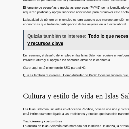
El fomento de pequeñas y medianas empresas (PYME) se ha identificado co
requieren políticas y apoyo financiero adecuados para promover este secto
La igualdad de género en el empleo es otro aspecto que merece atención en
económicas que limitan la participación de las mujeres en la fuerza laboral.
Quizás también te interese:
Todo lo que necesi
y recursos clave
En resumen, el desafío del empleo en las Islas Salomón requiere un enfoque i
infraestructura y el apoyo a los sectores clave de la economía.
Claro, aquí está el contenido SEO para el H2:
Quizás también te interese:
Cómo disfrutar de Parla: todos los lugares que 
Cultura y estilo de vida en Islas S
Las Islas Salomón, situadas en el océano Pacífico, poseen una rica y diversa
está intrínsecamente ligada a las tradiciones y rituales que han sido transmi
Tradiciones y costumbres
La cultura en Islas Salomón está marcada por la música, la danza, la artesa