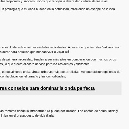
tas tropicales y sabores únicos que reflejan la diversidad cultural de las islas.
s un privilegio que muchos buscan en la actualidad, ofreciendo un escape de la vida
el estilo de vida y las necesidades individuales. A pesar de que las Islas Salomón son
iderar para aquellos que buscan vivir o viajar allí.
los de primera necesidad, tienden a ser más altos en comparación con muchos otros
, lo que afecta el costo de vida para los residentes y visitantes.
ivo, especialmente en las áreas urbanas más desarrolladas. Aunque existen opciones de
 con la ubicación, el tamaño y las comodidades.
res consejos para dominar la onda perfecta
as remotas donde la infraestructura puede ser limitada. Los costos de combustible y
nfluir en el presupuesto de vida diaria.