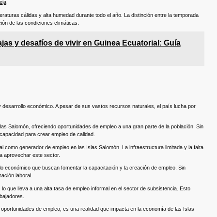
eja
eraturas cálidas y alta humedad durante todo el año. La distinción entre la temporada
ción de las condiciones climáticas.
jas y desafíos de vivir en Guinea Ecuatorial: Guía
y desarrollo económico. A pesar de sus vastos recursos naturales, el país lucha por
Islas Salomón, ofreciendo oportunidades de empleo a una gran parte de la población. Sin
 capacidad para crear empleo de calidad.
 como generador de empleo en las Islas Salomón. La infraestructura limitada y la falta
a aprovechar este sector.
lo económico que buscan fomentar la capacitación y la creación de empleo. Sin
ación laboral.
lo que lleva a una alta tasa de empleo informal en el sector de subsistencia. Esto
abajadores.
oportunidades de empleo, es una realidad que impacta en la economía de las Islas