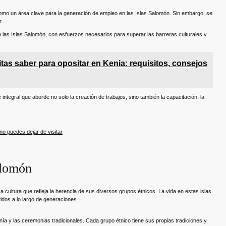
mo un área clave para la generación de empleo en las Islas Salomón. Sin embargo, se
r.
 las Islas Salomón, con esfuerzos necesarios para superar las barreras culturales y
tas saber para opositar en Kenia: requisitos, consejos
ntegral que aborde no solo la creación de trabajos, sino también la capacitación, la
no puedes dejar de visitar
alomón
 cultura que refleja la herencia de sus diversos grupos étnicos. La vida en estas islas
tidos a lo largo de generaciones.
nía y las ceremonias tradicionales. Cada grupo étnico tiene sus propias tradiciones y