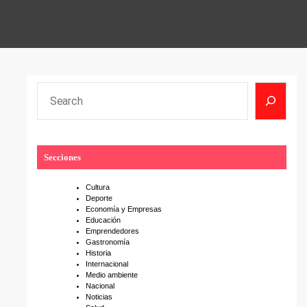
S
e
a
r
Secciones
c
h
Cultura
Deporte
Economía y Empresas
Educación
Emprendedores
Gastronomía
Historia
Internacional
Medio ambiente
Nacional
Noticias