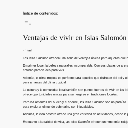
Índice de contenidos:
Ventajas de vivir en Islas Salomón
«`html
Las Islas Salomón ofrecen una serie de ventajas únicas para aquellos que bu
En primer lugar, la belleza natural es incomparable. Con sus playas de aren
entorno paradisíaco para vivir.
Además, el clima tropical es perfecto para aquellos que disfrutan del sol y e
para amantes del clima tropical.
La cultura y la comunidad local también son puntos fuertes de vivir en las Is
ofrece oportunidades únicas para sumergirse en tradiciones locales.
Para los amantes del buceo y el snorkel, las Islas Salomón son un paraíso. 
para explorar el mundo submarino son inigualables.
Además, la vida costera ofrece una gran variedad de actividades, desde la 
En cuanto a la calidad de vida, las Islas Salomón ofrecen un ritmo más relaja