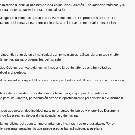
iderados al evaluar el costo de vida en las Islas Salomón. Los servicios médicos y la
 busca acceso a servicios más especializados.
 algunos debido a los precios relativamente altos de los productos básicos, la
ificación cuidadosa y una comprensión clara de los gastos necesarios, es posible
nea, disfrutan de un clima tropical con temperaturas cálidas durante todo el año.
e vientos alisios provenientes del noreste.
dos Celsius, con variaciones mínimas a lo largo del año. La alta humedad es
l del archipiélago.
ías soleados y agradables, con menos posibilidades de lluvia. Esta es la época ideal
cterizada por fuertes precipitaciones y tormentas, lo que puede resultar en
te para los viajeros, pero también ofrece la oportunidad de presenciar la exuberancia
 hace que sea un destino ideal para los amantes del buceo y el snorkel. Durante la
ar de los arrecifes de coral y la abundante vida marina.
entos alisios del sudeste, que brindan un clima más fresco y agradable. Por el
en ser más variables, lo que puede afectar las actividades al aire libre.