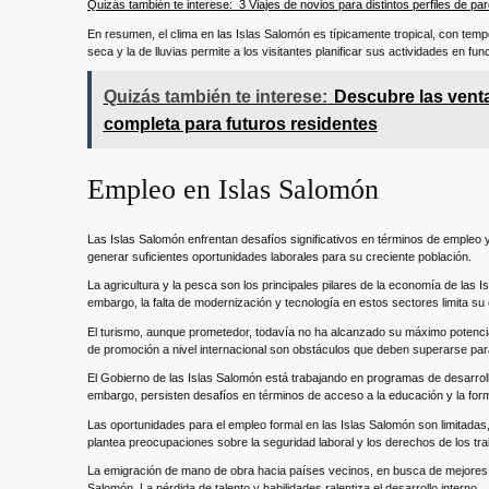
Quizás también te interese:
3 Viajes de novios para distintos perfiles de par
En resumen, el clima en las Islas Salomón es típicamente tropical, con temp
seca y la de lluvias permite a los visitantes planificar sus actividades en fun
Quizás también te interese:
Descubre las venta
completa para futuros residentes
Empleo en Islas Salomón
Las Islas Salomón enfrentan desafíos significativos en términos de empleo 
generar suficientes oportunidades laborales para su creciente población.
La agricultura y la pesca son los principales pilares de la economía de las 
embargo, la falta de modernización y tecnología en estos sectores limita su
El turismo, aunque prometedor, todavía no ha alcanzado su máximo potencial
de promoción a nivel internacional son obstáculos que deben superarse par
El Gobierno de las Islas Salomón está trabajando en programas de desarrol
embargo, persisten desafíos en términos de acceso a la educación y la form
Las oportunidades para el empleo formal en las Islas Salomón son limitadas, 
plantea preocupaciones sobre la seguridad laboral y los derechos de los tr
La emigración de mano de obra hacia países vecinos, en busca de mejores 
Salomón. La pérdida de talento y habilidades ralentiza el desarrollo interno.