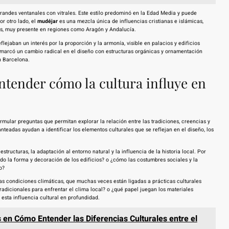
grandes ventanales con vitrales. Este estilo predominó en la Edad Media y puede
r otro lado, el
mudéjar
es una mezcla única de influencias cristianas e islámicas,
vas, muy presente en regiones como Aragón y Andalucía.
ejaban un interés por la proporción y la armonía, visible en palacios y edificios
 marcó un cambio radical en el diseño con estructuras orgánicas y ornamentación
n Barcelona.
ntender cómo la cultura influye en
rmular preguntas que permitan explorar la relación entre las tradiciones, creencias y
nteadas ayudan a identificar los elementos culturales que se reflejan en el diseño, los
tructuras, la adaptación al entorno natural y la influencia de la historia local. Por
do la forma y decoración de los edificios? o ¿cómo las costumbres sociales y la
o?
las condiciones climáticas, que muchas veces están ligadas a prácticas culturales
radicionales para enfrentar el clima local? o ¿qué papel juegan los materiales
esta influencia cultural en profundidad.
en Cómo Entender las Diferencias Culturales entre el