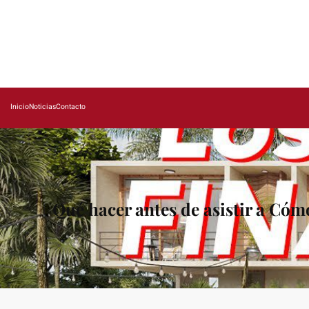
Saltar
al
contenido
Inicio
Noticias
Contacto
Qué hacer antes de asistir a Cómo