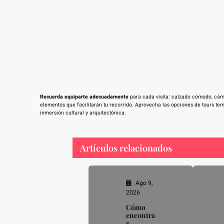
Recuerda equiparte adecuadamente
para cada visita: calzado cómodo, cáma
elementos que facilitarán tu recorrido. Aprovecha las opciones de tours tem
inmersión cultural y arquitectónica.
Artículos relacionados
Ago 9,
2026
Cómo
encontra
r