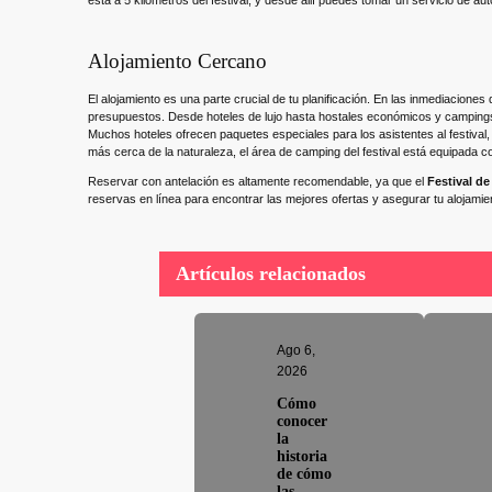
está a 5 kilómetros del festival, y desde allí puedes tomar un servicio de aut
Alojamiento Cercano
El alojamiento es una parte crucial de tu planificación. En las inmediacione
presupuestos. Desde hoteles de lujo hasta hostales económicos y campings,
Muchos hoteles ofrecen paquetes especiales para los asistentes al festival, 
más cerca de la naturaleza, el área de camping del festival está equipada
Reservar con antelación es altamente recomendable, ya que el
Festival de
reservas en línea para encontrar las mejores ofertas y asegurar tu alojamien
Artículos relacionados
Ago 6,
2026
Cómo
conocer
la
historia
de cómo
las