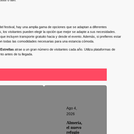
obús o taxi.
s del festival, hay una amplia gama de opciones que se adaptan a diferentes
 los visitantes pueden elegir la opción que mejor se adapte a sus necesidades.
que incluyen transporte gratuito hacia y desde el evento. Además, si prefieres estar
 con todas las comodidades necesarias para una estancia cómoda.
 Estrellas
atrae a un gran número de visitantes cada año. Utiliza plataformas de
to antes de tu llegada.
Ago 4,
2026
Almería,
el nuevo
refugio