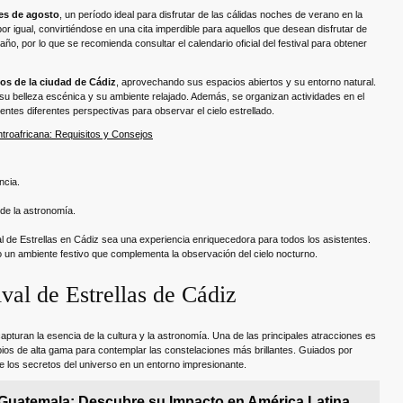
es de agosto
, un período ideal para disfrutar de las cálidas noches de verano en la
or igual, convirtiéndose en una cita imperdible para aquellos que desean disfrutar de
, por lo que se recomienda consultar el calendario oficial del festival para obtener
cos de la ciudad de Cádiz
, aprovechando sus espacios abiertos y su entorno natural.
su belleza escénica y su ambiente relajado. Además, se organizan actividades en el
ntes diferentes perspectivas para observar el cielo estrellado.
troafricana: Requisitos y Consejos
ncia.
de la astronomía.
l de Estrellas en Cádiz sea una experiencia enriquecedora para todos los asistentes.
o un ambiente festivo que complementa la observación del cielo nocturno.
ival de Estrellas de Cádiz
pturan la esencia de la cultura y la astronomía. Una de las principales atracciones es
opios de alta gama para contemplar las constelaciones más brillantes. Guiados por
e los secretos del universo en un entorno impresionante.
e Guatemala: Descubre su Impacto en América Latina