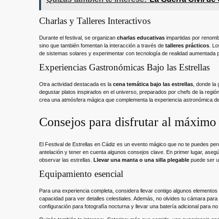
Charlas y Talleres Interactivos
Durante el festival, se organizan
charlas educativas
impartidas por renomb
sino que también fomentan la interacción a través de
talleres prácticos
. Lo
de sistemas solares y experimentar con tecnología de realidad aumentada 
Experiencias Gastronómicas Bajo las Estrellas
Otra actividad destacada es la
cena temática bajo las estrellas
, donde la
degustar platos inspirados en el universo, preparados por chefs de la regi
crea una atmósfera mágica que complementa la experiencia astronómica del 
Consejos para disfrutar al máximo 
El Festival de Estrellas en Cádiz es un evento mágico que no te puedes per
antelación y tener en cuenta algunos consejos clave. En primer lugar, asegúr
observar las estrellas.
Llevar una manta o una silla plegable
puede ser u
Equipamiento esencial
Para una experiencia completa, considera llevar contigo algunos elementos
capacidad para ver detalles celestiales. Además, no olvides tu cámara para
configuración para fotografía nocturna y llevar una batería adicional para n