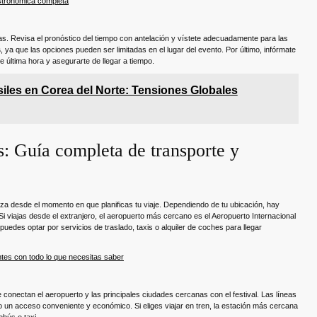
stronómica completa
llas. Revisa el pronóstico del tiempo con antelación y vístete adecuadamente para las
s
, ya que las opciones pueden ser limitadas en el lugar del evento. Por último, infórmate
 última hora y asegurarte de llegar a tiempo.
isiles en Corea del Norte: Tensiones Globales
as: Guía completa de transporte y
 desde el momento en que planificas tu viaje. Dependiendo de tu ubicación, hay
. Si viajas desde el extranjero, el aeropuerto más cercano es el Aeropuerto Internacional
, puedes optar por servicios de traslado, taxis o alquiler de coches para llegar
tes con todo lo que necesitas saber
 conectan el aeropuerto y las principales ciudades cercanas con el festival. Las líneas
do un acceso conveniente y económico. Si eliges viajar en tren, la estación más cercana