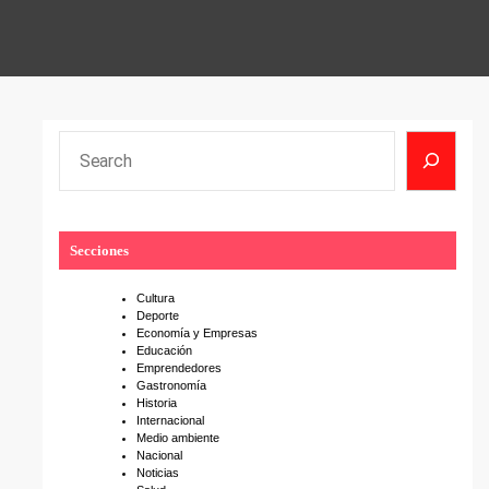
S
e
a
r
Secciones
c
h
Cultura
Deporte
Economía y Empresas
Educación
Emprendedores
Gastronomía
Historia
Internacional
Medio ambiente
Nacional
Noticias