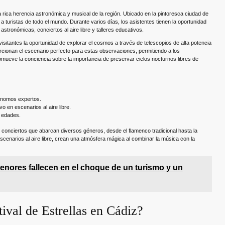
a rica herencia astronómica y musical de la región. Ubicado en la pintoresca ciudad de
a turistas de todo el mundo. Durante varios días, los asistentes tienen la oportunidad
stronómicas, conciertos al aire libre y talleres educativos.
 visitantes la oportunidad de explorar el cosmos a través de telescopios de alta potencia
rcionan el escenario perfecto para estas observaciones, permitiendo a los
promueve la conciencia sobre la importancia de preservar cielos nocturnos libres de
ónomos expertos.
 en escenarios al aire libre.
s edades.
e conciertos que abarcan diversos géneros, desde el flamenco tradicional hasta la
cenarios al aire libre, crean una atmósfera mágica al combinar la música con la
enores fallecen en el choque de un turismo y un
ival de Estrellas en Cádiz?