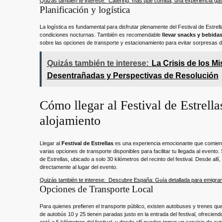
Quizás también te interese:
Catering: más que comida, una experiencia ga
Planificación y logística
La logística es fundamental para disfrutar plenamente del Festival de Estre
condiciones nocturnas. También es recomendable
llevar snacks y bebida
sobre las opciones de transporte y estacionamiento para evitar sorpresas de
Quizás también te interese:
La Crisis de los M
Desentrañadas y Perspectivas de Resolución
Cómo llegar al Festival de Estrell
alojamiento
Llegar al
Festival de Estrellas
es una experiencia emocionante que comienza
varias opciones de transporte disponibles para facilitar tu llegada al evento
de Estrellas, ubicado a solo 30 kilómetros del recinto del festival. Desde allí
directamente al lugar del evento.
Quizás también te interese:
Descubre España: Guía detallada para emigran
Opciones de Transporte Local
Para quienes prefieren el transporte público, existen autobuses y trenes que
de autobús 10 y 25 tienen paradas justo en la entrada del festival, ofrecien