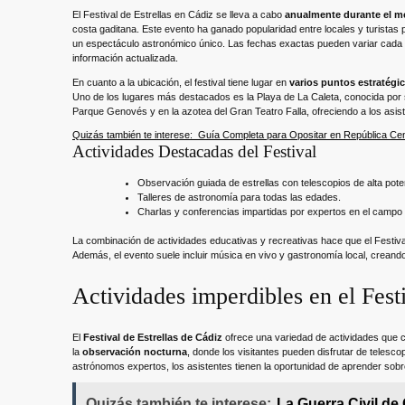
El Festival de Estrellas en Cádiz se lleva a cabo
anualmente durante el m
costa gaditana. Este evento ha ganado popularidad entre locales y turistas p
un espectáculo astronómico único. Las fechas exactas pueden variar cada año
información actualizada.
En cuanto a la ubicación, el festival tiene lugar en
varios puntos estratégi
Uno de los lugares más destacados es la Playa de La Caleta, conocida por 
Parque Genovés y en la azotea del Gran Teatro Falla, ofreciendo a los asiste
Quizás también te interese:
Guía Completa para Opositar en República Cen
Actividades Destacadas del Festival
Observación guiada de estrellas con telescopios de alta pote
Talleres de astronomía para todas las edades.
Charlas y conferencias impartidas por expertos en el campo 
La combinación de actividades educativas y recreativas hace que el Festiva
Además, el evento suele incluir música en vivo y gastronomía local, creand
Actividades imperdibles en el Fest
El
Festival de Estrellas de Cádiz
ofrece una variedad de actividades que ca
la
observación nocturna
, donde los visitantes pueden disfrutar de telesc
astrónomos expertos, los asistentes tienen la oportunidad de aprender sobr
Quizás también te interese:
La Guerra Civil d