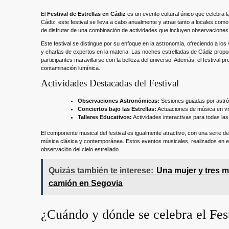
El
Festival de Estrellas en Cádiz
es un evento cultural único que celebra l
Cádiz, este festival se lleva a cabo anualmente y atrae tanto a locales como 
de disfrutar de una combinación de actividades que incluyen observaciones a
Este festival se distingue por su enfoque en la astronomía, ofreciendo a los
y charlas de expertos en la materia. Las noches estrelladas de Cádiz propo
participantes maravillarse con la belleza del universo. Además, el festival 
contaminación lumínica.
Actividades Destacadas del Festival
Observaciones Astronómicas:
Sesiones guiadas por astr
Conciertos bajo las Estrellas:
Actuaciones de música en vivo
Talleres Educativos:
Actividades interactivas para todas la
El componente musical del festival es igualmente atractivo, con una serie d
música clásica y contemporánea. Estos eventos musicales, realizados en es
observación del cielo estrellado.
Quizás también te interese:
Una mujer y tres m
camión en Segovia
¿Cuándo y dónde se celebra el Fest