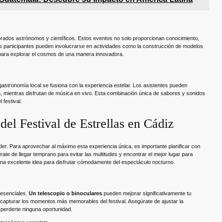
rados astrónomos y científicos. Estos eventos no solo proporcionan conocimiento,
s participantes pueden involucrarse en actividades como la construcción de modelos
para explorar el cosmos de una manera innovadora.
 gastronomía local se fusiona con la experiencia estelar. Los asistentes pueden
ón, mientras disfrutan de música en vivo. Esta combinación única de sabores y sonidos
festival.
del Festival de Estrellas en Cádiz
der. Para aprovechar al máximo esta experiencia única, es importante planificar con
ate de llegar temprano para evitar las multitudes y encontrar el mejor lugar para
na excelente idea para disfrutar cómodamente del espectáculo nocturno.
 esenciales.
Un telescopio o binoculares
pueden mejorar significativamente tu
 capturar los momentos más memorables del festival. Asegúrate de ajustar la
o perderte ninguna oportunidad.