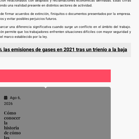
ación relacionados con despidos y reclamaciones económicas derivadas. Estas cifras
ndo una realidad presente en distintos sectores de actividad.
de firmar acuerdos de extinción, finiquitos o documentos presentados por la empresa.
 y evitar posibles perjuicios futuros.
ar una diferencia significativa cuando surge un conflicto en el ámbito del trabajo.
n permite que los trabajadores enfrenten situaciones difíciles con mayor seguridad y
el marco establecido por la ley.
 las emisiones de gases en 2021 tras un trienio a la baja
Ago 6,
2026
Cómo
conocer
la
historia
de cómo
las