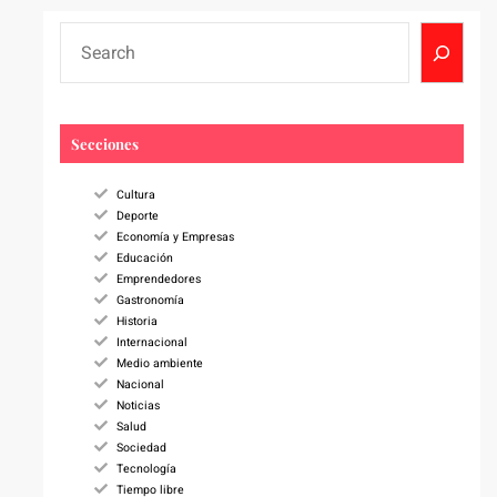
S
e
a
r
c
Secciones
h
Cultura
Deporte
Economía y Empresas
Educación
Emprendedores
Gastronomía
Historia
Internacional
Medio ambiente
Nacional
Noticias
Salud
Sociedad
Tecnología
Tiempo libre