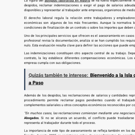
La figura del
abogado laboralista en Madrid
se ha vuelto especialmente r
despidos, reclamar indemnizaciones o exigir el pago de salarios adeuda
disponibles y representar al trabajador ante empresas, organismos de media
El derecho laboral regula la relación entre trabajadores y empleadore
económicas son algunos de los más frecuentes. Aunque la normativa bu
condiciones de finalización de un contrato o sobre los importes que deben
Uno de los principales servicios que ofrecen es el asesoramiento en casos
profesional revisa la documentación, analiza si se han cumplido los requi
nulo. Esta evaluación resulta clave para definir las acciones que puede emp
Las indemnizaciones constituyen otro aspecto central de su trabajo. Dep
contrato, la ley establece diferentes compensaciones económicas. Los e
empresa cumpla con sus obligaciones.
Quizás también te interese:
Bienvenido a la Isla
a Paso
Además de los despidos, las reclamaciones de salarios y cantidades repr
procedimiento permite reclamar pagos pendientes cuando el trabajad
complementos salariales u otros conceptos económicos reconocidos por con
“En muchos casos, las reclamaciones comienzan mediante una negociación
Abogados
. Si no se alcanza un acuerdo, el conflicto puede trasladarse
representa al trabajador durante todo el proceso.
La importancia de este tipo de asesoramiento se refleja también en los da