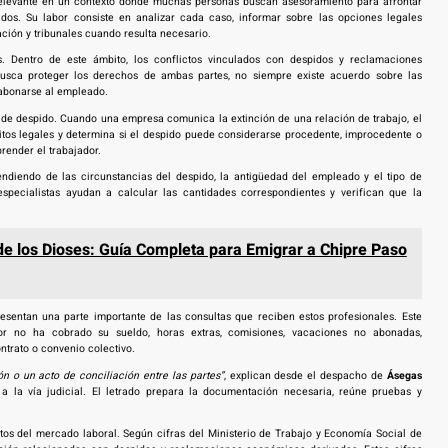
elevante en un contexto donde muchas personas buscan asesoramiento para afrontar
dos. Su labor consiste en analizar cada caso, informar sobre las opciones legales
ción y tribunales cuando resulta necesario.
s. Dentro de este ámbito, los conflictos vinculados con despidos y reclamaciones
sca proteger los derechos de ambas partes, no siempre existe acuerdo sobre las
 abonarse al empleado.
 de despido. Cuando una empresa comunica la extinción de una relación de trabajo, el
sitos legales y determina si el despido puede considerarse procedente, improcedente o
render el trabajador.
endiendo de las circunstancias del despido, la antigüedad del empleado y el tipo de
specialistas ayudan a calcular las cantidades correspondientes y verifican que la
 de los Dioses: Guía Completa para Emigrar a Chipre Paso
esentan una parte importante de las consultas que reciben estos profesionales. Este
or no ha cobrado su sueldo, horas extras, comisiones, vacaciones no abonadas,
trato o convenio colectivo.
 o un acto de conciliación entre las partes”
, explican desde el despacho de
Ásegas
 a la vía judicial. El letrado prepara la documentación necesaria, reúne pruebas y
tos del mercado laboral. Según cifras del Ministerio de Trabajo y Economía Social de