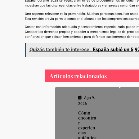
España, durante 2025 se registraron miles de procedimientos de concili
muestran que las discrepancias entre trabajadores y empresas continúan sie
Otro aspecto relevante es la prevención. Muchas personas consultan antes 
Esta revisión previa permite conocer el alcance de los compromisos asumidos
Contar con información adecuada y asesoramiento especializado puede marc
Conocer los derechos propios y acceder a mecanismos legales de protecció
confianza en que existen herramientas para defender sus intereses dentro d
Quizás también te interese:
España subió un 5,9%
Artículos relacionados
Ago 9,
2026
Cómo
encontra
r
experien
cias
auténtica