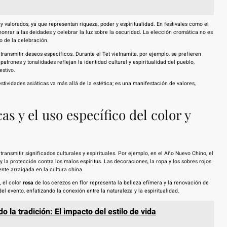
valorados, ya que representan riqueza, poder y espiritualidad. En festivales como el
honrar a las deidades y celebrar la luz sobre la oscuridad. La elección cromática no es
o de la celebración.
ransmitir deseos específicos. Durante el Tet vietnamita, por ejemplo, se prefieren
patrones y tonalidades reflejan la identidad cultural y espiritualidad del pueblo,
estivo.
stividades asiáticas va más allá de la estética; es una manifestación de valores,
as y el uso específico del color y
ransmitir significados culturales y espirituales. Por ejemplo, en el Año Nuevo Chino, el
 la protección contra los malos espíritus. Las decoraciones, la ropa y los sobres rojos
te arraigada en la cultura china.
, el color
rosa
de los cerezos en flor representa la belleza efímera y la renovación de
del evento, enfatizando la conexión entre la naturaleza y la espiritualidad.
 la tradición: El impacto del estilo de vida