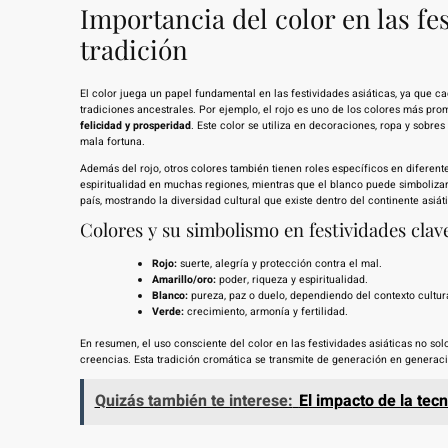
Importancia del color en las fes
tradición
El color juega un papel fundamental en las festividades asiáticas, ya que 
tradiciones ancestrales. Por ejemplo, el rojo es uno de los colores más p
felicidad y prosperidad
. Este color se utiliza en decoraciones, ropa y sobre
mala fortuna.
Además del rojo, otros colores también tienen roles específicos en diferentes
espiritualidad en muchas regiones, mientras que el blanco puede simbolizar p
país, mostrando la diversidad cultural que existe dentro del continente asiát
Colores y su simbolismo en festividades clav
Rojo:
suerte, alegría y protección contra el mal.
Amarillo/oro:
poder, riqueza y espiritualidad.
Blanco:
pureza, paz o duelo, dependiendo del contexto cultura
Verde:
crecimiento, armonía y fertilidad.
En resumen, el uso consciente del color en las festividades asiáticas no so
creencias. Esta tradición cromática se transmite de generación en generació
Quizás también te interese:
El impacto de la tecn