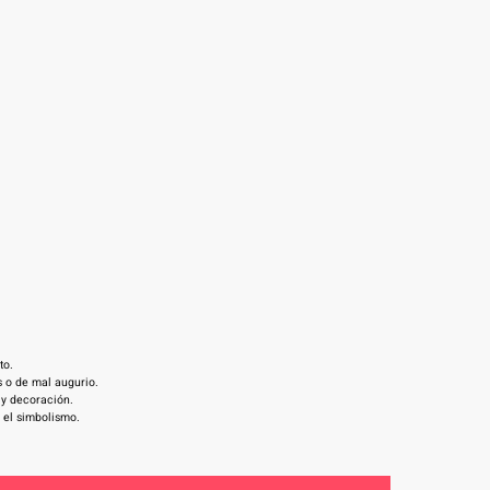
to.
 o de mal augurio.
 y decoración.
 el simbolismo.