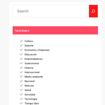
S
e
a
r
c
Secciones
h
Cultura
Deporte
Economía y Empresas
Educación
Emprendedores
Gastronomía
Historia
Internacional
Medio ambiente
Nacional
Noticias
Salud
Sociedad
Tecnología
Tiempo libre