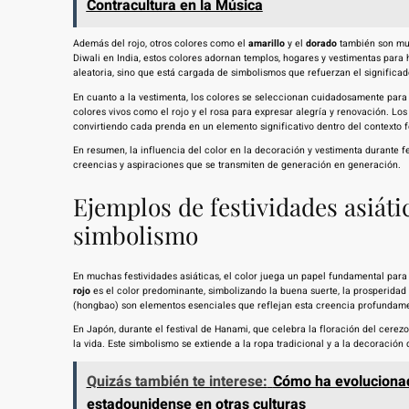
Contracultura en la Música
Además del rojo, otros colores como el
amarillo
y el
dorado
también son muy 
Diwali en India, estos colores adornan templos, hogares y vestimentas para 
aleatoria, sino que está cargada de simbolismos que refuerzan el significad
En cuanto a la vestimenta, los colores se seleccionan cuidadosamente para t
colores vivos como el rojo y el rosa para expresar alegría y renovación. Los 
convirtiendo cada prenda en un elemento significativo dentro del contexto f
En resumen, la influencia del color en la decoración y vestimenta durante fe
creencias y aspiraciones que se transmiten de generación en generación.
Ejemplos de festividades asiátic
simbolismo
En muchas festividades asiáticas, el color juega un papel fundamental para t
rojo
es el color predominante, simbolizando la buena suerte, la prosperidad y
(hongbao) son elementos esenciales que reflejan esta creencia profundamen
En Japón, durante el festival de Hanami, que celebra la floración del cerezo
la vida. Este simbolismo se extiende a la ropa tradicional y a la decoración 
Quizás también te interese:
Cómo ha evolucionado
estadounidense en otras culturas