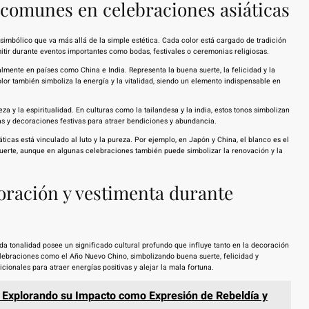
 comunes en celebraciones asiáticas
 simbólico que va más allá de la simple estética. Cada color está cargado de tradición
tir durante eventos importantes como bodas, festivales o ceremonias religiosas.
mente en países como China e India. Representa la buena suerte, la felicidad y la
or también simboliza la energía y la vitalidad, siendo un elemento indispensable en
za y la espiritualidad. En culturas como la tailandesa y la india, estos tonos simbolizan
sas y decoraciones festivas para atraer bendiciones y abundancia.
icas está vinculado al luto y la pureza. Por ejemplo, en Japón y China, el blanco es el
a muerte, aunque en algunas celebraciones también puede simbolizar la renovación y la
coración y vestimenta durante
ada tonalidad posee un significado cultural profundo que influye tanto en la decoración
ebraciones como el Año Nuevo Chino, simbolizando buena suerte, felicidad y
icionales para atraer energías positivas y alejar la mala fortuna.
 Explorando su Impacto como Expresión de Rebeldía y