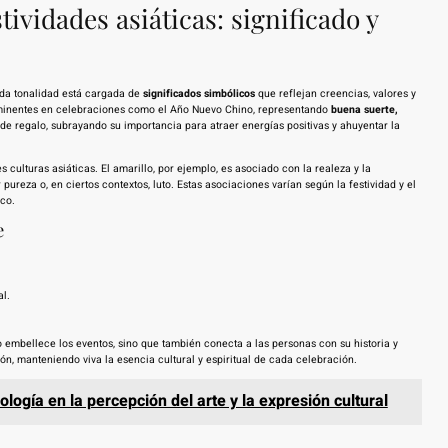
tividades asiáticas: significado y
cada tonalidad está cargada de
significados simbólicos
que reflejan creencias, valores y
rominentes en celebraciones como el Año Nuevo Chino, representando
buena suerte,
s de regalo, subrayando su importancia para atraer energías positivas y ahuyentar la
 culturas asiáticas. El amarillo, por ejemplo, es asociado con la realeza y la
ureza o, en ciertos contextos, luto. Estas asociaciones varían según la festividad y el
ico.
e
l.
lo embellece los eventos, sino que también conecta a las personas con su historia y
n, manteniendo viva la esencia cultural y espiritual de cada celebración.
ología en la percepción del arte y la expresión cultural