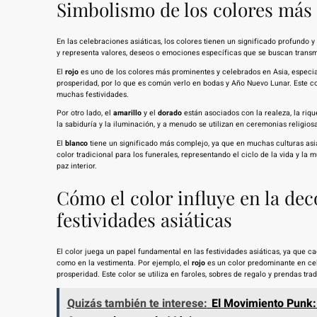
Simbolismo de los colores más
En las celebraciones asiáticas, los colores tienen un significado profundo y
y representa valores, deseos o emociones específicas que se buscan transmi
El
rojo
es uno de los colores más prominentes y celebrados en Asia, especial
prosperidad, por lo que es común verlo en bodas y Año Nuevo Lunar. Este col
muchas festividades.
Por otro lado, el
amarillo
y el
dorado
están asociados con la realeza, la rique
la sabiduría y la iluminación, y a menudo se utilizan en ceremonias religio
El
blanco
tiene un significado más complejo, ya que en muchas culturas asiát
color tradicional para los funerales, representando el ciclo de la vida y l
paz interior.
Cómo el color influye en la de
festividades asiáticas
El color juega un papel fundamental en las festividades asiáticas, ya que c
como en la vestimenta. Por ejemplo, el
rojo
es un color predominante en cel
prosperidad. Este color se utiliza en faroles, sobres de regalo y prendas trad
Quizás también te interese:
El Movimiento Punk: