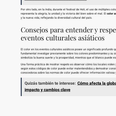
Por otro lado, en la India, durante el festival de Holi, el uso de múltiples c
representa la alegría, la unidad y la victoria del bien sobre el mal. El
color a
y la nueva vida, reflejando la diversidad cultural del país.
Consejos para entender y respe
eventos culturales asiáticos
El color en los eventos culturales asiáticos posee un significado profundo q
fundamental investigar previamente sobre los colores predominantes y su sig
simboliza la buena suerte y la prosperidad, mientras que el blanco puede esta
Una forma práctica de mostrar respeto es observar cómo los locales visten 
según estos códigos de color puede evitar malentendidos y demostrar cons
conocedoras sobre las normas de color puede ofrecer información valiosa y 
Quizás también te interese:
Cómo afecta la globa
impacto y cambios clave