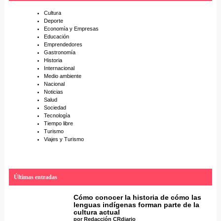
h
Cultura
Deporte
Economía y Empresas
Educación
Emprendedores
Gastronomía
Historia
Internacional
Medio ambiente
Nacional
Noticias
Salud
Sociedad
Tecnología
Tiempo libre
Turismo
Viajes y Turismo
Últimas entradas
Cómo conocer la historia de cómo las
lenguas indígenas forman parte de la
cultura actual
por Redacción CRdiario