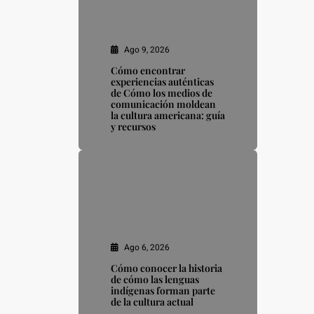
Ago 9, 2026
Cómo encontrar
experiencias auténticas
de Cómo los medios de
comunicación moldean
la cultura americana: guía
y recursos
Ago 6, 2026
Cómo conocer la historia
de cómo las lenguas
indígenas forman parte
de la cultura actual