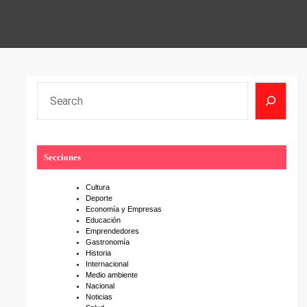
S
e
a
r
Secciones
c
h
Cultura
Deporte
Economía y Empresas
Educación
Emprendedores
Gastronomía
Historia
Internacional
Medio ambiente
Nacional
Noticias