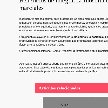
Beneficios de integrar la filosofía o
marciales
Incorporar la filosofía oriental en la práctica de las artes marciales aporta u
fomenta un enfoque holístico donde el desarrollo mental, emocional y espiritu
principios como el equilibrio, la armonía y la autodisciplina, ayuda a los pra
emociones durante el entrenamiento y en la vida cotidiana.
Otro beneficio clave es el fortalecimiento de la
disciplina y la paciencia
. L
promoviendo la perseverancia y la humildad. Los practicantes aprenden a re
físico, sino también su carácter y ética.
Quizás también te interese:
Cómo Organizar la Información sobre Tradicio
Además, la filosofía oriental aporta una dimensión ética y moral a las artes
autocontrol. Esta base ética es fundamental para que los practicantes utili
evitando el abuso de poder y fomentando una convivencia pacífica.
Artículos relacionados
Ago 6,