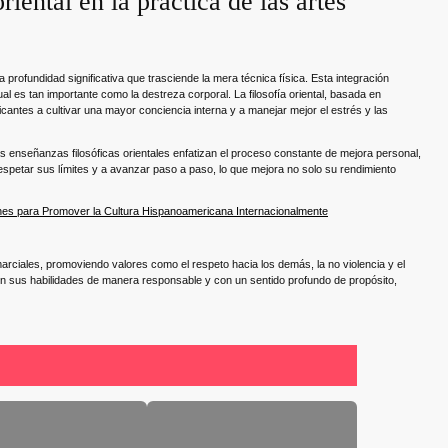
riental en la práctica de las artes
na profundidad significativa que trasciende la mera técnica física. Esta integración
al es tan importante como la destreza corporal. La filosofía oriental, basada en
cticantes a cultivar una mayor conciencia interna y a manejar mejor el estrés y las
as enseñanzas filosóficas orientales enfatizan el proceso constante de mejora personal,
spetar sus límites y a avanzar paso a paso, lo que mejora no solo su rendimiento
nes para Promover la Cultura Hispanoamericana Internacionalmente
 marciales, promoviendo valores como el respeto hacia los demás, la no violencia y el
cen sus habilidades de manera responsable y con un sentido profundo de propósito,