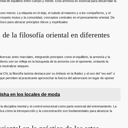
ntal de equilibrio entre cuerpo y mente. Esta armonía es esencial para desarrollar la
uno mismo. La etiqueta en el dojo, el saludo al maestro y a los compañeros, y el
el respeto mutuo y la comunidad, conceptos centrales en el pensamiento oriental. De
sico para abrazar principios éticos y espirituales.
de la filosofía oriental en diferentes
iversas artes marciales, integrando principios como el equilibrio, la armonía y la
budismo zen se refleja en la búsqueda de la armonía con el oponente, evitando la
a neutralizar ataques.
 Chi, la filosofía taoísta destaca por su énfasis en la fluidez y el uso del “wu wei” o
ue permiten al practicante aprovechar la fuerza del adversario en lugar de oponer
hisha en los locales de moda
 disciplina mental y el control emocional como parte esencial del entrenamiento. La
fica cómo la introspección y la concentración son fundamentales para alcanzar la