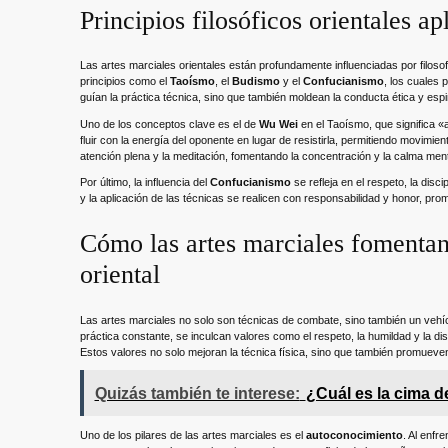
Principios filosóficos orientales ap
Las artes marciales orientales están profundamente influenciadas por filoso
principios como el
Taoísmo
, el
Budismo
y el
Confucianismo
, los cuales 
guían la práctica técnica, sino que también moldean la conducta ética y espiri
Uno de los conceptos clave es el de
Wu Wei
en el Taoísmo, que significa «a
fluir con la energía del oponente en lugar de resistirla, permitiendo movimie
atención plena y la meditación, fomentando la concentración y la calma ment
Por último, la influencia del
Confucianismo
se refleja en el respeto, la disc
y la aplicación de las técnicas se realicen con responsabilidad y honor, prom
Cómo las artes marciales fomentan 
oriental
Las artes marciales no solo son técnicas de combate, sino también un vehícu
práctica constante, se inculcan valores como el respeto, la humildad y la di
Estos valores no solo mejoran la técnica física, sino que también promueven
Quizás también te interese:
¿Cuál es la cima 
Uno de los pilares de las artes marciales es el
autoconocimiento
. Al enfr