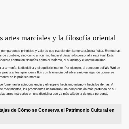
 artes marciales y la filosofía oriental
s, compartiendo principios y valores que trascienden la mera práctica física. En muchas
as de combate, sino como un camino hacia el desarrollo personal y espiritual. Esta
concepto central en filosofías como el taoísmo, el budismo y el confucianismo.
la armonía, la disciplina y el equilibrio interior. Por ejemplo, el concepto del
Wu Wei
en
os practicantes aprenden a fluir con la energía del adversario en lugar de oponerse
mental en la práctica marcial.
ue fomentan la autoconciencia y el respeto hacia uno mismo y hacia los demás. A
te de movimientos, los practicantes desarrollan una comprensión más profunda de su
 a las artes marciales en una disciplina que va más allá de la defensa personal,
tajas de Cómo se Conserva el Patrimonio Cultural en