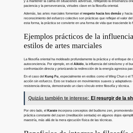
y a mantener la calma en situaciones adversas, reflejando la enseñanza orie
paciencia y la perseverancia, virtudes clave en la filosofía oriental.
Además, las artes marciales fomentan el
respeto hacia los demás
y hacia 
reconocimiento del esfuerzo colectivo son prácticas que reflejan el valor d
esta forma, la práctica se convierte en una forma de vida que trasciende lo fí
Ejemplos prácticos de la influencia 
estilos de artes marciales
La filosofía oriental ha moldeado profundamente la práctica y el enfoque de d
autoconciencia. Por ejemplo, en el
Aikido
, la influencia del sintoísmo y el 
confrontación directa y priorizando la redirección de la energía agresiva par
En el caso del
Kung Fu
, especialmente en estilos como el Wing Chun o el Tai
acción sin esfuerzo. Esto se traduce en movimientos suaves y adaptativos q
resistencia directa, demostrando un claro vínculo entre filosofía y técnica.
Quizás también te interese:
El resurgir de la s
Por otro lado, el
Karate
incorpora conceptos del budismo zen, promoviendo la
práctica constante del zazen (meditación sentada) en algunos dojos ejempli
maestría, más allá de la mera ejecución física de las técnicas.