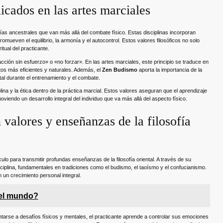
licados en las artes marciales
fías ancestrales que van más allá del combate físico. Estas disciplinas incorporan
promueven el equilibrio, la armonía y el autocontrol. Estos valores filosóficos no solo
tual del practicante.
cción sin esfuerzo» o «no forzar». En las artes marciales, este principio se traduce en
ntos más eficientes y naturales. Además, el
Zen Budismo
aporta la importancia de la
al durante el entrenamiento y el combate.
iplina y la ética dentro de la práctica marcial. Estos valores aseguran que el aprendizaje
oviendo un desarrollo integral del individuo que va más allá del aspecto físico.
valores y enseñanzas de la filosofía
lo para transmitir profundas enseñanzas de la filosofía oriental. A través de su
sciplina, fundamentales en tradiciones como el budismo, el taoísmo y el confucianismo.
 un crecimiento personal integral.
del mundo?
entarse a desafíos físicos y mentales, el practicante aprende a controlar sus emociones