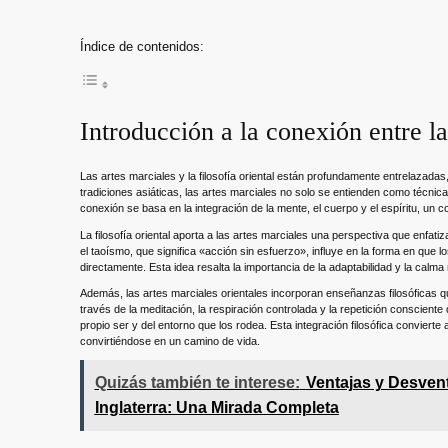
Índice de contenidos:
Introducción a la conexión entre las
Las artes marciales y la filosofía oriental están profundamente entrelazada
tradiciones asiáticas, las artes marciales no solo se entienden como técnic
conexión se basa en la integración de la mente, el cuerpo y el espíritu, un 
La filosofía oriental aporta a las artes marciales una perspectiva que enfatiza 
el taoísmo, que significa «acción sin esfuerzo», influye en la forma en que l
directamente. Esta idea resalta la importancia de la adaptabilidad y la calma 
Además, las artes marciales orientales incorporan enseñanzas filosóficas q
través de la meditación, la respiración controlada y la repetición conscien
propio ser y del entorno que los rodea. Esta integración filosófica convierte
convirtiéndose en un camino de vida.
Quizás también te interese:
Ventajas y Desven
Inglaterra: Una Mirada Completa