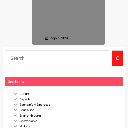
Ago 5, 2026
S
e
a
r
c
Secciones
h
Cultura
Deporte
Economía y Empresas
Educación
Emprendedores
Gastronomía
Historia