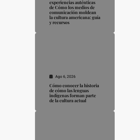
experiencias auténticas
de Cómo los medios de
comunicación moldean
la cultura americana: guía
y recursos
Ago 6, 2026
Cómo conocer la historia
de cómo las lenguas
indígenas forman parte
de la cultura actual