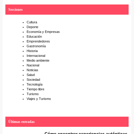
r
Secciones
c
h
Cultura
Deporte
Economía y Empresas
Educación
Emprendedores
Gastronomía
Historia
Internacional
Medio ambiente
Nacional
Noticias
Salud
Sociedad
Tecnología
Tiempo libre
Turismo
Viajes y Turismo
Últimas entradas
Cómo encontrar experiencias auténticas