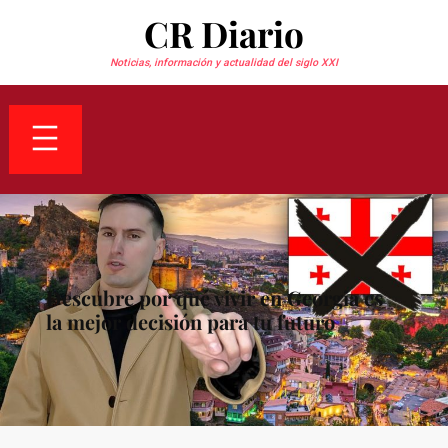
Saltar
CR Diario
al
contenido
Noticias, información y actualidad del siglo XXI
Descubre por qué vivir en Georgia es
la mejor decisión para tu futuro