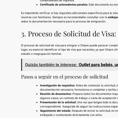
comprobantes de ingresos.
Certificado de antecedentes penales:
Este documento es nece
Es importante verificar si hay requisitos adicionales específicos para tu s
reunirse con familiares. Siempre es recomendable consultar con la
embajad
sobre la documentación necesaria para tu proceso de emigración.
3. Proceso de Solicitud de Visa
El proceso de solicitud de visa para emigrar a Chipre puede parecer complic
lugar, es esencial identificar el tipo de visa que necesitas, ya que Chipre 
estudio o reagrupación familiar.
Quizás también te interese:
Outlet para bebés, u
Pasos a seguir en el proceso de solicitud
Investigación de requisitos:
Antes de comenzar tu solicitud, in
documentación necesaria, formularios a completar y tarifas 
Reunión de documentos:
Prepara todos los documentos requer
algunos casos, un contrato de trabajo o carta de aceptación d
Presentación de la solicitud:
Una vez que tengas toda la docu
correspondiente. Asegúrate de seguir las instrucciones espec
Seguimiento del estado:
Después de enviar tu solicitud, es i
embajada o contactando directamente con ellos.