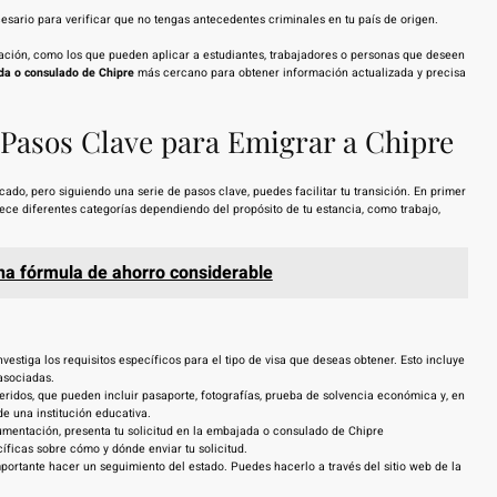
sario para verificar que no tengas antecedentes criminales en tu país de origen.
ituación, como los que pueden aplicar a estudiantes, trabajadores o personas que deseen
a o consulado de Chipre
más cercano para obtener información actualizada y precisa
: Pasos Clave para Emigrar a Chipre
ado, pero siguiendo una serie de pasos clave, puedes facilitar tu transición. En primer
ofrece diferentes categorías dependiendo del propósito de tu estancia, como trabajo,
na fórmula de ahorro considerable
vestiga los requisitos específicos para el tipo de visa que deseas obtener. Esto incluye
asociadas.
idos, que pueden incluir pasaporte, fotografías, prueba de solvencia económica y, en
e una institución educativa.
mentación, presenta tu solicitud en la embajada o consulado de Chipre
íficas sobre cómo y dónde enviar tu solicitud.
mportante hacer un seguimiento del estado. Puedes hacerlo a través del sitio web de la