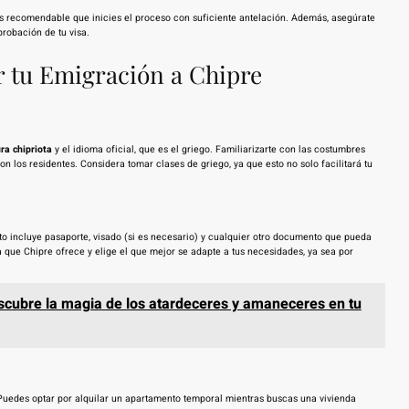
es recomendable que inicies el proceso con suficiente antelación. Además, asegúrate
probación de tu visa.
ar tu Emigración a Chipre
ura chipriota
y el idioma oficial, que es el griego. Familiarizarte con las costumbres
n los residentes. Considera tomar clases de griego, ya que esto no solo facilitará tu
to incluye pasaporte, visado (si es necesario) y cualquier otro documento que pueda
a que Chipre ofrece y elige el que mejor se adapte a tus necesidades, ya sea por
scubre la magia de los atardeceres y amaneceres en tu
Puedes optar por alquilar un apartamento temporal mientras buscas una vivienda