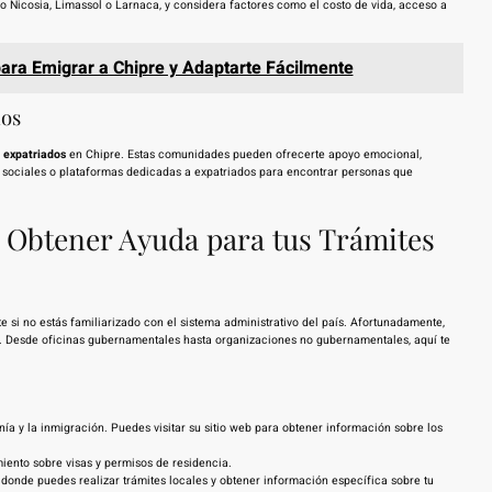
o Nicosia, Limassol o Larnaca, y considera factores como el costo de vida, acceso a
para Emigrar a Chipre y Adaptarte Fácilmente
dos
e
expatriados
en Chipre. Estas comunidades pueden ofrecerte apoyo emocional,
s sociales o plataformas dedicadas a expatriados para encontrar personas que
e Obtener Ayuda para tus Trámites
 si no estás familiarizado con el sistema administrativo del país. Afortunadamente,
ea. Desde oficinas gubernamentales hasta organizaciones no gubernamentales, aquí te
ía y la inmigración. Puedes visitar su sitio web para obtener información sobre los
iento sobre visas y permisos de residencia.
donde puedes realizar trámites locales y obtener información específica sobre tu