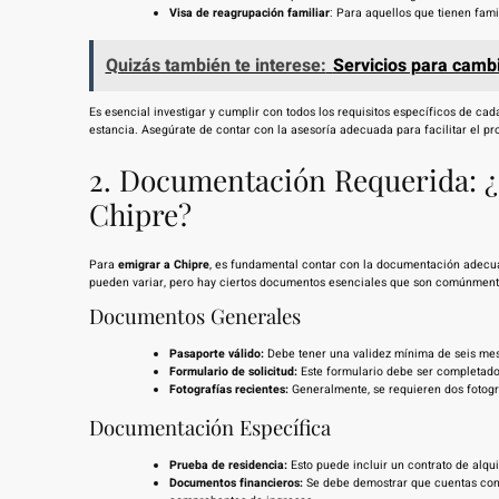
Visa de reagrupación familiar
: Para aquellos que tienen fami
Quizás también te interese:
Servicios para cambi
Es esencial investigar y cumplir con todos los requisitos específicos de cad
estancia. Asegúrate de contar con la asesoría adecuada para facilitar el p
2. Documentación Requerida: ¿
Chipre?
Para
emigrar a Chipre
, es fundamental contar con la documentación adecuad
pueden variar, pero hay ciertos documentos esenciales que son comúnmente 
Documentos Generales
Pasaporte válido:
Debe tener una validez mínima de seis mes
Formulario de solicitud:
Este formulario debe ser completado y
Fotografías recientes:
Generalmente, se requieren dos fotogra
Documentación Específica
Prueba de residencia:
Esto puede incluir un contrato de alqui
Documentos financieros:
Se debe demostrar que cuentas con 