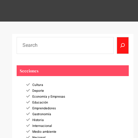
S
e
a
r
c
Secciones
h
Cultura
Deporte
Economía y Empresas
Educación
Emprendedores
Gastronomía
Historia
Internacional
Medio ambiente
Nacional