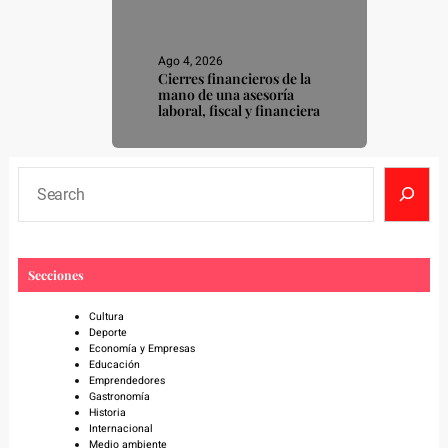
Ago 4, 2026
Cierres financieros de la
mano de una asesoría
laboral, fiscal y financiera
S
e
a
r
c
Secciones
h
Cultura
Deporte
Economía y Empresas
Educación
Emprendedores
Gastronomía
Historia
Internacional
Medio ambiente