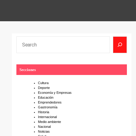
S
e
a
r
Secciones
c
h
Cultura
Deporte
Economía y Empresas
Educación
Emprendedores
Gastronomía
Historia
Internacional
Medio ambiente
Nacional
Noticias