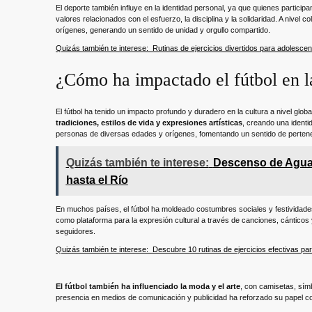
El deporte también influye en la identidad personal, ya que quienes partici
valores relacionados con el esfuerzo, la disciplina y la solidaridad. A nivel 
orígenes, generando un sentido de unidad y orgullo compartido.
Quizás también te interese:
Rutinas de ejercicios divertidos para adolesc
¿Cómo ha impactado el fútbol en l
El fútbol ha tenido un impacto profundo y duradero en la cultura a nivel gl
tradiciones, estilos de vida y expresiones artísticas
, creando una identi
personas de diversas edades y orígenes, fomentando un sentido de pertenenc
Quizás también te interese:
Descenso de Aguas
hasta el Río
En muchos países, el fútbol ha moldeado costumbres sociales y festividade
como plataforma para la expresión cultural a través de canciones, cánticos y
seguidores.
Quizás también te interese:
Descubre 10 rutinas de ejercicios efectivas p
El fútbol también ha influenciado la moda y el arte
, con camisetas, sím
presencia en medios de comunicación y publicidad ha reforzado su papel com