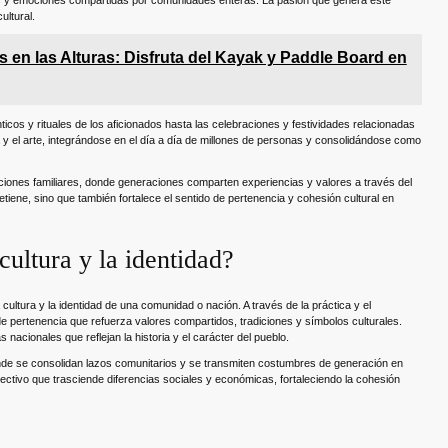
ltural.
 en las Alturas: Disfruta del Kayak y Paddle Board en
ticos y rituales de los aficionados hasta las celebraciones y festividades relacionadas
da y el arte, integrándose en el día a día de millones de personas y consolidándose como
diciones familiares, donde generaciones comparten experiencias y valores a través del
etiene, sino que también fortalece el sentido de pertenencia y cohesión cultural en
cultura y la identidad?
ultura y la identidad de una comunidad o nación. A través de la práctica y el
e pertenencia que refuerza valores compartidos, tradiciones y símbolos culturales.
acionales que reflejan la historia y el carácter del pueblo.
nde se consolidan lazos comunitarios y se transmiten costumbres de generación en
ectivo que trasciende diferencias sociales y económicas, fortaleciendo la cohesión