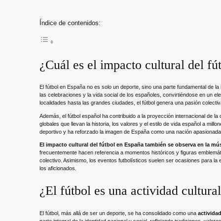
Índice de contenidos:
¿Cuál es el impacto cultural del f
El fútbol en España no es solo un deporte, sino una parte fundamental de la i
las celebraciones y la vida social de los españoles, convirtiéndose en un 
localidades hasta las grandes ciudades, el fútbol genera una pasión colectiv
Además, el fútbol español ha contribuido a la proyección internacional de 
globales que llevan la historia, los valores y el estilo de vida español a mil
deportivo y ha reforzado la imagen de España como una nación apasionada 
El impacto cultural del fútbol en España también se observa en la música
frecuentemente hacen referencia a momentos históricos y figuras emblemátic
colectivo. Asimismo, los eventos futbolísticos suelen ser ocasiones para la
los aficionados.
¿El fútbol es una actividad cultura
El fútbol, más allá de ser un deporte, se ha consolidado como una
actividad
parte integral de la identidad nacional y social, reflejando tradiciones, v