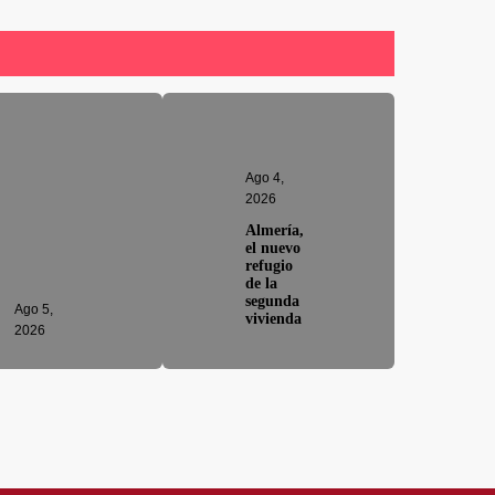
Ago 4,
2026
Almería,
el nuevo
refugio
de la
segunda
Ago 5,
vivienda
2026