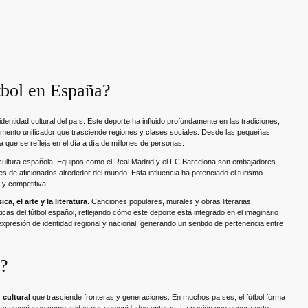
útbol en España?
dentidad cultural del país. Este deporte ha influido profundamente en las tradiciones,
elemento unificador que trasciende regiones y clases sociales. Desde las pequeñas
a que se refleja en el día a día de millones de personas.
la cultura española. Equipos como el Real Madrid y el FC Barcelona son embajadores
lones de aficionados alrededor del mundo. Esta influencia ha potenciado el turismo
y competitiva.
, el arte y la literatura
. Canciones populares, murales y obras literarias
as del fútbol español, reflejando cómo este deporte está integrado en el imaginario
 expresión de identidad regional y nacional, generando un sentido de pertenencia entre
l?
 cultural
que trasciende fronteras y generaciones. En muchos países, el fútbol forma
alores y emociones compartidas por comunidades enteras. La pasión que genera este