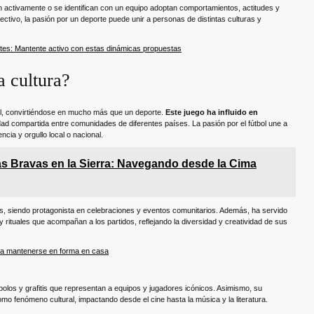
pan activamente o se identifican con un equipo adoptan comportamientos, actitudes y
colectivo, la pasión por un deporte puede unir a personas de distintas culturas y
entes: Mantente activo con estas dinámicas propuestas
a cultura?
obal, convirtiéndose en mucho más que un deporte.
Este juego ha influido en
dad compartida entre comunidades de diferentes países. La pasión por el fútbol une a
ia y orgullo local o nacional.
 Bravas en la Sierra: Navegando desde la Cima
s, siendo protagonista en celebraciones y eventos comunitarios. Además, ha servido
 rituales que acompañan a los partidos, reflejando la diversidad y creatividad de sus
ara mantenerse en forma en casa
bolos y grafitis que representan a equipos y jugadores icónicos. Asimismo, su
o fenómeno cultural, impactando desde el cine hasta la música y la literatura.