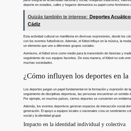
deporte en estadios, calles y hogares demuestra su papel como fenómeno cu
Quizás también te interese:
Deportes Acuáticos
Cádiz
Esta actividad cultural se manifiesta en diversas expresiones, desde los cán
con los eventos futbolísticos. Además, el fútbol influye en la música, la mo
un elemento que une a diferentes grupos sociales.
Asimismo, el fútbol sirve como medio para la transmisión de historias y tra
seguimiento de sus equipos favoritos. De esta manera, el fútbol no solo entr
muchas sociedades.
¿Cómo influyen los deportes en la 
Los deportes juegan un papel fundamental en la formación y expresión de la c
seguimiento de disciplinas deportivas, las personas encuentran un sentido d
Por ejemplo, en muchos países, ciertos deportes se convierten en emblemas n
Además, los eventos deportivos generan espacios de interacción social do
generación. El apoyo a equipos locales o nacionales crea un sentimiento col
social y la identidad grupal.
Impacto en la identidad individual y colectiva