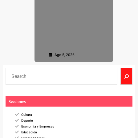
Ago 5, 2026
S
e
a
r
c
Secciones
h
Cultura
Deporte
Economía y Empresas
Educación