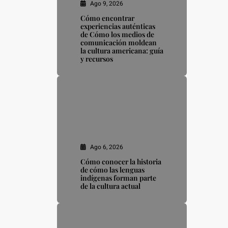
Ago 9, 2026
Cómo encontrar
experiencias auténticas
de Cómo los medios de
comunicación moldean
la cultura americana: guía
y recursos
Ago 6, 2026
Cómo conocer la historia
de cómo las lenguas
indígenas forman parte
de la cultura actual