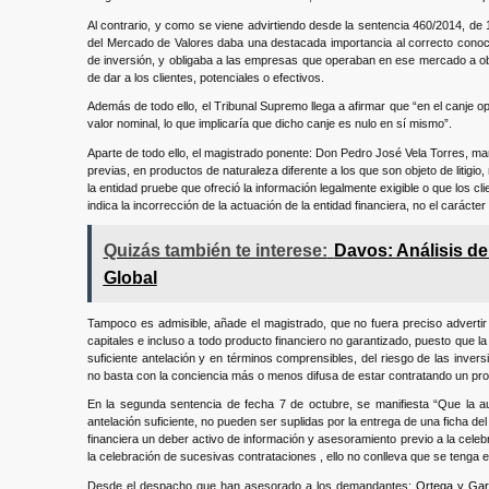
Al contrario, y como se viene advirtiendo desde la sentencia 460/2014, de 1
del Mercado de Valores daba una destacada importancia al correcto conocim
de inversión, y obligaba a las empresas que operaban en ese mercado a o
de dar a los clientes, potenciales o efectivos.
Además de todo ello, el Tribunal Supremo llega a afirmar que “en el canje op
valor nominal, lo que implicaría que dicho canje es nulo en sí mismo”.
Aparte de todo ello, el magistrado ponente: Don Pedro José Vela Torres, man
previas, en productos de naturaleza diferente a los que son objeto de litigio
la entidad pruebe que ofreció la información legalmente exigible o que los c
indica la incorrección de la actuación de la entidad financiera, no el carácte
Quizás también te interese:
Davos: Análisis d
Global
Tampoco es admisible, añade el magistrado, que no fuera preciso advertir
capitales e incluso a todo producto financiero no garantizado, puesto que la
suficiente antelación y en términos comprensibles, del riesgo de las inversi
no basta con la conciencia más o menos difusa de estar contratando un pro
En la segunda sentencia de fecha 7 de octubre, se manifiesta “Que la aus
antelación suficiente, no pueden ser suplidas por la entrega de una ficha de
financiera un deber activo de información y asesoramiento previo a la celebr
la celebración de sucesivas contrataciones , ello no conlleva que se tenga 
Desde el despacho que han asesorado a los demandantes:
Ortega y Gar