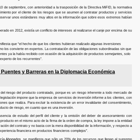
0 de septiembre, con anterioridad a la trasposición de la Directiva MiFID, la normativa
iento por el cliente de los riesgos que se asumen al contratar productos y servicios
bservar unos estándares muy altos en la información que sobre esos extremos habían
erado en 2012, existía un conflicto de intereses al realizarse el canje por encima de su
ifiesta que “el hecho de que los clientes hubieran realizado algunas inversiones
, no los convierte en expertos. La contratación de las obligaciones subordinadas sin que
lientes ya la había recibido con ocasión de la adquisición de productos semejantes, solo
r experto de los recurrentes”.
e Puentes y Barreras en la Diplomacia Económica
 del riesgo del producto contratado, porque es un riesgo inherente a todo mercado de
 legislación impone que la empresa de servicios de inversión informe a los clientes, con
ones que realiza. Para excluir la existencia de un error invalidante del consentimiento,
ducto de riesgo, en cuanto que es una inversión.
encia de estudio del perfil del cliente y la omisión del deber de asesoramiento con
l producto en el mismo acto de la firma de la orden de compra, la ley impone a la entidad
ación del contrato y no basta con la mera disponibilidad de la información, y respecto a
experiencia financiera en productos financieros complejos”.
cía Abogados
, se manifiesta que sólo un 20% de los recursos que llegan al supremo