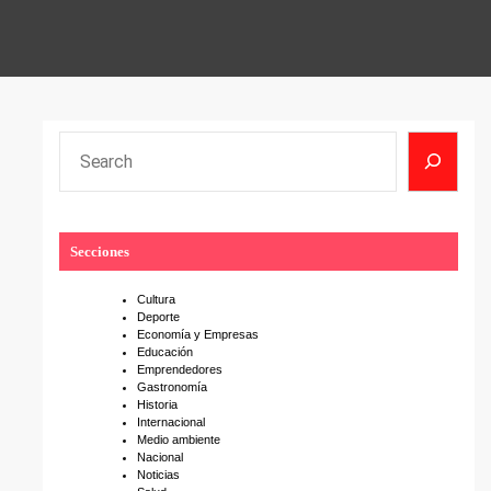
S
e
a
r
Secciones
c
h
Cultura
Deporte
Economía y Empresas
Educación
Emprendedores
Gastronomía
Historia
Internacional
Medio ambiente
Nacional
Noticias