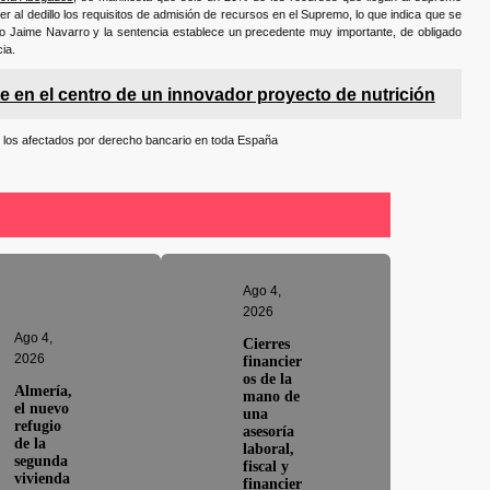
er al dedillo los requisitos de admisión de recursos en el Supremo, lo que indica que se
 Jaime Navarro y la sentencia establece un precedente muy importante, de obligado
ia.
e en el centro de un innovador proyecto de nutrición
 los afectados por derecho bancario en toda España
Ago 4,
2026
Ago 4,
Cierres
2026
financier
os de la
Almería,
mano de
el nuevo
una
refugio
asesoría
de la
laboral,
segunda
fiscal y
vivienda
financier