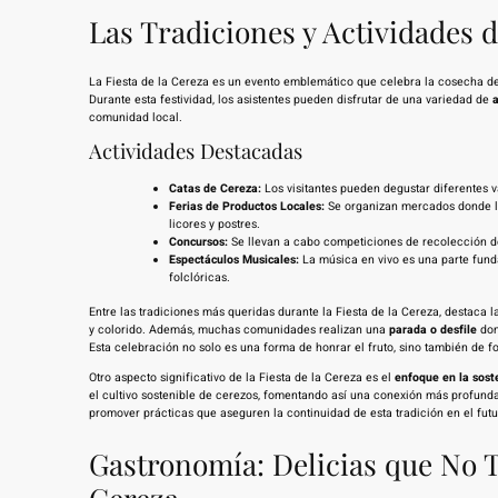
Las Tradiciones y Actividades d
La Fiesta de la Cereza es un evento emblemático que celebra la cosecha de e
Durante esta festividad, los asistentes pueden disfrutar de una variedad de
a
comunidad local.
Actividades Destacadas
Catas de Cereza:
Los visitantes pueden degustar diferentes v
Ferias de Productos Locales:
Se organizan mercados donde l
licores y postres.
Concursos:
Se llevan a cabo competiciones de recolección de 
Espectáculos Musicales:
La música en vivo es una parte fund
folclóricas.
Entre las tradiciones más queridas durante la Fiesta de la Cereza, destaca 
y colorido. Además, muchas comunidades realizan una
parada o desfile
don
Esta celebración no solo es una forma de honrar el fruto, sino también de for
Otro aspecto significativo de la Fiesta de la Cereza es el
enfoque en la sost
el cultivo sostenible de cerezos, fomentando así una conexión más profunda 
promover prácticas que aseguren la continuidad de esta tradición en el futu
Gastronomía: Delicias que No T