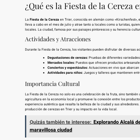
¿Qué es la Fiesta de la Cereza e
La
Fiesta de la Cereza
en Trier, conocida en alemán como «Kirschenfest», es 
lleva a cabo en el mes de julio y atrae tanto a locales como a turistas, qui
locales. La ciudad, famosa por sus paisajes pintorescos y su herencia cultur
Actividades y Atracciones
Durante la Fiesta de la Cereza, los visitantes pueden disfrutar de diversas a
Degustaciones de cerezas:
Pruebas de diferentes variedades 
Mercados locales:
Puestos que ofrecen productos artesanales
Conciertos y espectáculos:
Actuaciones en vivo que abarcan 
Actividades para niños:
Juegos y talleres que mantienen entre
Importancia Cultural
La Fiesta de la Cereza no solo es una celebración de la fruta, sino también u
agricultura en la economía local y promueve la conexión entre los producto
experiencia auténtica que resalta la belleza de la ciudad y sus alrededores.
producción de cerezas en Trier y su impacto en la vida local.
Quizás también te interese:
Explorando Alcalá de
maravillosa ciudad