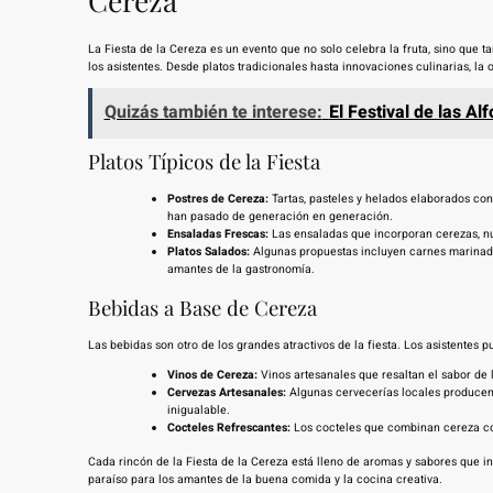
Cereza
La Fiesta de la Cereza es un evento que no solo celebra la fruta, sino que
los asistentes. Desde platos tradicionales hasta innovaciones culinarias, la 
Quizás también te interese:
El Festival de las A
Platos Típicos de la Fiesta
Postres de Cereza:
Tartas, pasteles y helados elaborados con
han pasado de generación en generación.
Ensaladas Frescas:
Las ensaladas que incorporan cerezas, nu
Platos Salados:
Algunas propuestas incluyen carnes marinada
amantes de la gastronomía.
Bebidas a Base de Cereza
Las bebidas son otro de los grandes atractivos de la fiesta. Los asistentes
Vinos de Cereza:
Vinos artesanales que resaltan el sabor de 
Cervezas Artesanales:
Algunas cervecerías locales producen 
inigualable.
Cocteles Refrescantes:
Los cocteles que combinan cereza con
Cada rincón de la Fiesta de la Cereza está lleno de aromas y sabores que in
paraíso para los amantes de la buena comida y la cocina creativa.