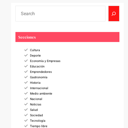
S
e
a
r
c
Secciones
h
Cultura
Deporte
Economía y Empresas
Educación
Emprendedores
Gastronomía
Historia
Internacional
Medio ambiente
Nacional
Noticias
Salud
Sociedad
Tecnología
Tiempo libre