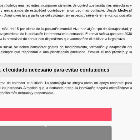
Los modelos más recientes incorporan sistemas de control que facilitan las maniobras y
s y mecanismos de estabilidad contribuyen a un uso más confiable. Desde
Medycaf
n disminuyen la carga física del cuidador, un aspecto relevante en entornos con alta
 más del 15 por ciento de la población mundial vive con algún tipo de discapacidad, y
l envejecimiento de la población incrementa esta demanda: Eurostat señala que para 2030
 la necesidad de contar con dispositivos que acompañen el cuidado a largo plazo.
o inicial, se deben considerar gastos de mantenimiento, formación y adaptación del
 siempre que respondan a una planificación adecuada. Evaluar el uso previsto y la
: el cuidado necesario para evitar confusiones
forma de entender el cuidado. La tecnología se integra como un apoyo concreto para
e las personas. A medida que la demanda crece, la innovación seguirá orientándose a
tención más cercano y responsable.