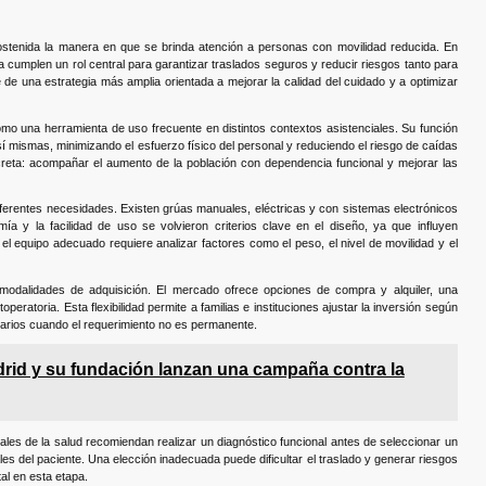
sostenida la manera en que se brinda atención a personas con movilidad reducida. En
ia cumplen un rol central para garantizar traslados seguros y reducir riesgos tanto para
de una estrategia más amplia orientada a mejorar la calidad del cuidado y a optimizar
mo una herramienta de uso frecuente en distintos contextos asistenciales. Su función
 sí mismas, minimizando el esfuerzo físico del personal y reduciendo el riesgo de caídas
reta: acompañar el aumento de la población con dependencia funcional y mejorar las
ferentes necesidades. Existen grúas manuales, eléctricas y con sistemas electrónicos
a y la facilidad de uso se volvieron criterios clave en el diseño, ya que influyen
r el equipo adecuado requiere analizar factores como el peso, el nivel de movilidad y el
 modalidades de adquisición. El mercado ofrece opciones de compra y alquiler, una
peratoria. Esta flexibilidad permite a familias e instituciones ajustar la inversión según
sarios cuando el requerimiento no es permanente.
drid y su fundación lanzan una campaña contra la
les de la salud recomiendan realizar un diagnóstico funcional antes de seleccionar un
les del paciente. Una elección inadecuada puede dificultar el traslado y generar riesgos
al en esta etapa.