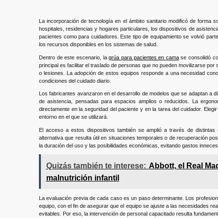
La incorporación de tecnología en el ámbito sanitario modificó de forma 
hospitales, residencias y hogares particulares, los dispositivos de asistenc
pacientes como para cuidadores. Este tipo de equipamiento se volvió parte 
los recursos disponibles en los sistemas de salud.
Dentro de este escenario, la
grúa para pacientes en cama
se consolidó co
principal es facilitar el traslado de personas que no pueden movilizarse por
o lesiones. La adopción de estos equipos responde a una necesidad conc
condiciones del cuidado diario.
Los fabricantes avanzaron en el desarrollo de modelos que se adaptan a di
de asistencia, pensadas para espacios amplios o reducidos. La ergonomí
directamente en la seguridad del paciente y en la tarea del cuidador. Elegi
entorno en el que se utilizará.
El acceso a estos dispositivos también se amplió a través de distintas
alternativa que resulta útil en situaciones temporales o de recuperación posto
la duración del uso y las posibilidades económicas, evitando gastos innece
Quizás también te interese:
Abbott, el Real Ma
malnutrición infantil
La evaluación previa de cada caso es un paso determinante. Los profesiona
equipo, con el fin de asegurar que el equipo se ajuste a las necesidades rea
evitables. Por eso, la intervención de personal capacitado resulta fundament