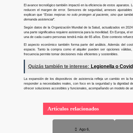
El avance tecnológico también impactó en la eficiencia de estos aparatos. 
reducen el margen de error. Sensores de seguridad, arneses ajustable
explican que
“Estas mejoras no solo protegen al paciente, sino que tambié
demanda asistencial”.
Según datos de la Organización Mundial de la Salud, actualizados en 2024,
una parte significativa requiere asistencia para la movilidad. En Europa, e
una de cada cuatro personas tendrá más de 65 años. Este contexto refuerza
El aspecto económico también forma parte del análisis. Además del cost
espacio. Tanto la compra como el alquiler pueden ser opciones válidas,
frecuencia permite tomar decisiones más eficientes y sostenibles.
Quizás también te interese:
Legionella o Covid
La expansión de los dispositivos de asistencia refleja un cambio en la 
responder a necesidades reales, con foco en la seguridad y la dignidad d
ofrecer soluciones accesibles y funcionales, acompañando un modelo de a
Artículos relacionados
Ago 6,