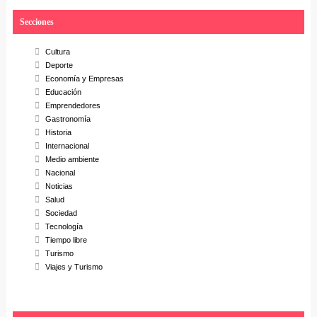
r
Secciones
c
h
Cultura
Deporte
Economía y Empresas
Educación
Emprendedores
Gastronomía
Historia
Internacional
Medio ambiente
Nacional
Noticias
Salud
Sociedad
Tecnología
Tiempo libre
Turismo
Viajes y Turismo