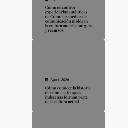
Cómo encontrar
experiencias auténticas
de Cómo los medios de
comunicación moldean
la cultura americana: guía
y recursos
Ago 6, 2026
Cómo conocer la historia
de cómo las lenguas
indígenas forman parte
de la cultura actual