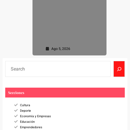
Ago 5, 2026
S
e
a
r
c
Secciones
h
Cultura
Deporte
Economía y Empresas
Educación
Emprendedores