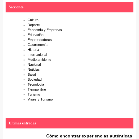
r
Secciones
c
h
Cultura
Deporte
Economía y Empresas
Educación
Emprendedores
Gastronomía
Historia
Internacional
Medio ambiente
Nacional
Noticias
Salud
Sociedad
Tecnología
Tiempo libre
Turismo
Viajes y Turismo
Últimas entradas
Cómo encontrar experiencias auténticas