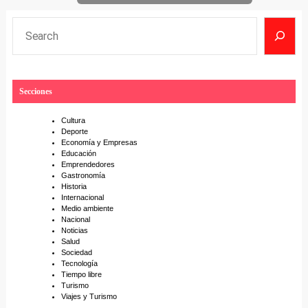
S
e
a
r
Secciones
c
h
Cultura
Deporte
Economía y Empresas
Educación
Emprendedores
Gastronomía
Historia
Internacional
Medio ambiente
Nacional
Noticias
Salud
Sociedad
Tecnología
Tiempo libre
Turismo
Viajes y Turismo