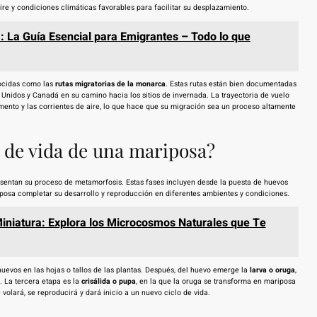
ire y condiciones climáticas favorables para facilitar su desplazamiento.
: La Guía Esencial para Emigrantes – Todo lo que
nocidas como las
rutas migratorias de la monarca
. Estas rutas están bien documentadas
 Unidos y Canadá en su camino hacia los sitios de invernada. La trayectoria de vuelo
imento y las corrientes de aire, lo que hace que su migración sea un proceso altamente
o de vida de una mariposa?
resentan su proceso de metamorfosis. Estas fases incluyen desde la puesta de huevos
iposa completar su desarrollo y reproducción en diferentes ambientes y condiciones.
Miniatura: Explora los Microcosmos Naturales que Te
uevos en las hojas o tallos de las plantas. Después, del huevo emerge la
larva o oruga
,
. La tercera etapa es la
crisálida o pupa
, en la que la oruga se transforma en mariposa
e volará, se reproducirá y dará inicio a un nuevo ciclo de vida.