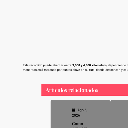
Este recorrido puede abarcar entre
3,000 y 4,800 kilómetros
, dependiendo d
monarcas está marcada por puntos clave en su ruta, donde descansan y se a
Artículos relacionados
Ago 6,
2026
Cómo