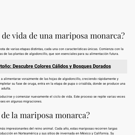
lo de vida de una mariposa monarca?
ta de varias etapas distintas, cada una con características únicas. Comienza con la
 de las plantas de algodoncillo, que son esenciales para su alimentación futura.
Otoño: Descubre Colores Cálidos y Bosques Dorados
a a alimentarse vorazmente de las hojas de algodoncillo, creciendo rápidamente y
mpletar su fase de oruga, entra en la etapa de pupa o crisálida, donde se produce una
 adulta.
oducirse y comenzar nuevamente el ciclo de vida. Este proceso se repite varias veces
eses en algunas migraciones.
lo de la mariposa monarca?
más impresionantes del reino animal. Cada año, estas mariposas recorren largas
oducción en Norteamérica y sus sitios de invernada en México y California. Su