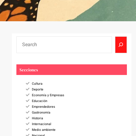
S
e
a
r
c
Secciones
h
Cultura
Deporte
Economía y Empresas
Educación
Emprendedores
Gastronomía
Historia
Internacional
Medio ambiente
Nacional