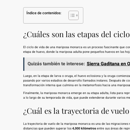
Índice de contenidos:
¿Cuáles son las etapas del cic
El ciclo de vida de una mariposa monarca es un proceso fascinante que cons
etapa de huevo, donde la mariposa adulta pone pequeños huevos en las hojas
Quizás también te interese:
Sierra Gaditana en 
Luego, en la etapa de larva o oruga, el huevo eclosiona y la oruga comienz
pasando por varios estadios de desarrollo llamados instares. Después de co
transformación interna que culmina en la metamorfosis hacia una mariposa
Finalmente, la mariposa monarca emerge en su etapa adulta, lista para repr
a lo largo de su temporada de vida, que puede extenderse durante varios m
¿Cuál es la trayectoria de vue
La trayectoria de vuelo de la mariposa monarca es una de las migraciones 
distancias que pueden superar los
4,000 kilómetros
entre sus áreas de repr