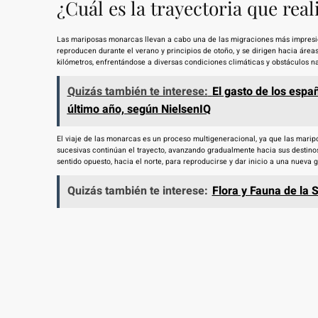
¿Cuál es la trayectoria que re
Las mariposas monarcas llevan a cabo una de las migraciones más impresio
reproducen durante el verano y principios de otoño, y se dirigen hacia área
kilómetros, enfrentándose a diversas condiciones climáticas y obstáculos na
Quizás también te interese:
El gasto de los espa
último año, según NielsenIQ
El viaje de las monarcas es un proceso multigeneracional, ya que las marip
sucesivas continúan el trayecto, avanzando gradualmente hacia sus destinos
sentido opuesto, hacia el norte, para reproducirse y dar inicio a una nueva 
Quizás también te interese:
Flora y Fauna de la