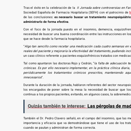
Tras el éxito en la celebración de la
II Jornada sobre controversias en Fa
Sociedad Española de Farmacia Hospitalaria (SEFH) con el patrocinio de
de las conclusiones:
es necesario buscar un tratamiento neuropsiquiátri
administrarlo de forma efectiva
.
Con el foco de la jornada puesto en el insomnio, demencia, esquizofreni
necesidad de buscar una buena coordinación entre las instrucciones en los 
que se hace desde la farmacia hospitalaria.
“
Algo tan sencillo como recetar una medicación cada cuatro semanas en v
reales del paciente y mejoraría la efectividad del tratamiento, pudiendo in
un caso clínico referente a pacientes esquizofrénicos tratados con medicac
Tal como apuntaron las doctoras Rojo y Cedrán, “
la falta de adecuación te
crónicas. Es por ello necesario implementar, en la práctica clínica diari
periódicamente los tratamientos crónicos prescritos, manteniendo a
innecesarios
”.
Durante la duración de la jornada, hablaron referentes del sector neurops
los encargados de poner sobre la mesa la necesidad de buscar que los 
continua a los propios pacientes, evitando, en algunos casos, la sobremedic
Quizás también te interese:
Las pérgolas de made
También el Dr. Pedro Clavero señaló, en el campo del insomnio, que las me
importancia y eficacia que va demostrándose que tiene el uso de los trat
cuando se pautan y administran de forma correcta.