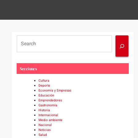
S
e
a
r
c
Secciones
h
Cultura
Deporte
Economía y Empresas
Educación
Emprendedores
Gastronomía
Historia
Internacional
Medio ambiente
Nacional
Noticias
Salud