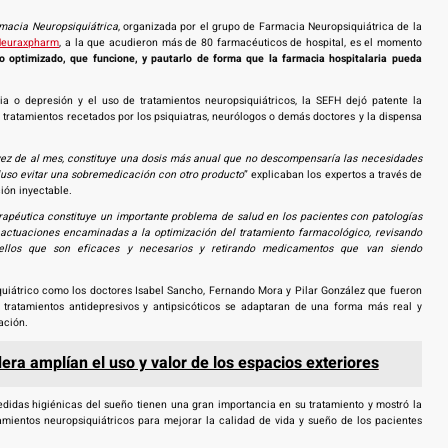
rmacia Neuropsiquiátrica
, organizada por el grupo de Farmacia Neuropsiquiátrica de la
Neuraxpharm
, a la que acudieron más de 80 farmacéuticos de hospital, es el momento
co optimizado, que funcione, y pautarlo de forma que la farmacia hospitalaria pueda
a o depresión y el uso de tratamientos neuropsiquiátricos, la SEFH dejó patente la
tratamientos recetados por los psiquiatras, neurólogos o demás doctores y la dispensa
ez de al mes, constituye una dosis más anual que no descompensaría las necesidades
cluso evitar una sobremedicación con otro producto
” explicaban los expertos a través de
ión inyectable.
rapéutica constituye un importante problema de salud en los pacientes con patologías
a, actuaciones encaminadas a la optimización del tratamiento farmacológico, revisando
quellos que son eficaces y necesarios y retirando medicamentos que van siendo
iquiátrico como los doctores Isabel Sancho, Fernando Mora y Pilar González que fueron
tratamientos antidepresivos y antipsicóticos se adaptaran de una forma más real y
ación.
ra amplían el uso y valor de los espacios exteriores
didas higiénicas del sueño tienen una gran importancia en su tratamiento y mostró la
amientos neuropsiquiátricos para mejorar la calidad de vida y sueño de los pacientes