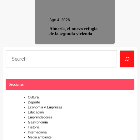
Ago 4, 2026
Almería, el nuevo refugio
de la segunda vivienda
S
e
a
r
Secciones
c
h
Cultura
Deporte
Economía y Empresas
Educación
Emprendedores
Gastronomía
Historia
Internacional
Medio ambiente