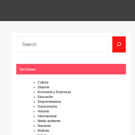
S
e
a
r
Secciones
c
h
Cultura
Deporte
Economía y Empresas
Educación
Emprendedores
Gastronomía
Historia
Internacional
Medio ambiente
Nacional
Noticias