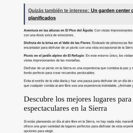
Quizás también te interese:
Un garden center d
planificados
Aventura en las alturas en El Pico del Águila
: Con vistas impresionantes 
con una dosis extra de emociones.
Disfruta de la brisa en el Valle de las Flores
: Rodeado de pintorescas flor
encantador para disfrutar de un picnic con una vista excepcional de la Sierr
Picnic en el jardín alpino de El Refugio
: En este entorno único, los visit
vistas impresionantes de las montañas.
Disfrutar de un picnic en la Sierra es una experiencia que combina la paz y 
fondo perfecto para crear recuerdos perdurables.
Evita el estrés de la vida diaria y haz una pausa para disfrutar de un día d
que cualquier comida al aire libre sea una experiencia inolvidable. ¡Anímate y
Descubre los mejores lugares para 
espectaculares en la Sierra
Si estás planeando un día al aire libre en la Sierra, no hay nada más maravi
ofrece una gran variedad de lugares perfectos para disfrutar de esta exper
opciones para elegir.