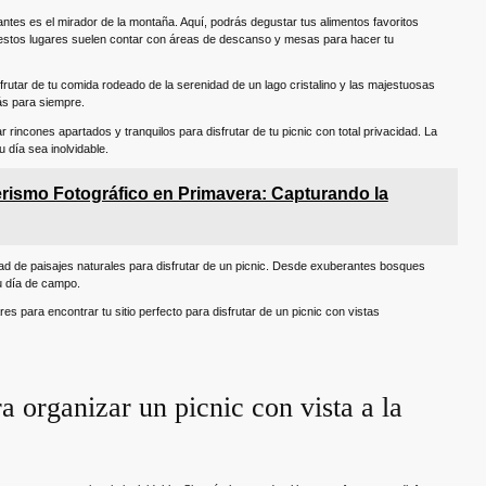
antes es el mirador de la montaña. Aquí, podrás degustar tus alimentos favoritos
, estos lugares suelen contar con áreas de descanso y mesas para hacer tu
sfrutar de tu comida rodeado de la serenidad de un lago cristalino y las majestuosas
ás para siempre.
 rincones apartados y tranquilos para disfrutar de tu picnic con total privacidad. La
 día sea inolvidable.
rismo Fotográfico en Primavera: Capturando la
dad de paisajes naturales para disfrutar de un picnic. Desde exuberantes bosques
u día de campo.
res para encontrar tu sitio perfecto para disfrutar de un picnic con vistas
 organizar un picnic con vista a la