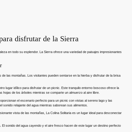
para disfrutar de la Sierra
turaleza en todo su esplendor. La Sierra ofrece una variedad de paisajes impresionantes
.
r
 de las montañas. Los visitantes pueden sentarse en la hierba y disfrutar de la brisa
ro lugar idílico para disfrutar de un picnic. Este tranquilo entorno boscoso ofrece la
as hojas de los árboles mientras se comparte un almuerzo al aire libre.
proporcionan el escenario perfecto para un picnic con vistas al sereno lago y las
 el sonido relajante del agua mientras saborean sus alimentos.
sionante vista de las montañas, La Colina Solitaria es un lugar ideal para desconectar
. El sonido del agua cayendo y el aire fresco hacen de este lugar un destino perfecto