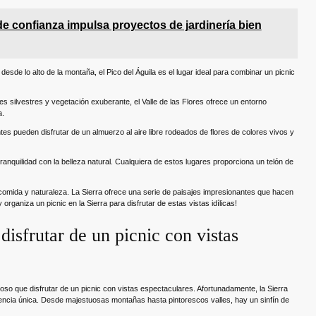
e confianza impulsa proyectos de jardinería bien
desde lo alto de la montaña, el Pico del Águila es el lugar ideal para combinar un picnic
es silvestres y vegetación exuberante, el Valle de las Flores ofrece un entorno
a.
antes pueden disfrutar de un almuerzo al aire libre rodeados de flores de colores vivos y
tranquilidad con la belleza natural. Cualquiera de estos lugares proporciona un telón de
e comida y naturaleza. La Sierra ofrece una serie de paisajes impresionantes que hacen
 organiza un picnic en la Sierra para disfrutar de estas vistas idílicas!
disfrutar de un picnic con vistas
lloso que disfrutar de un picnic con vistas espectaculares. Afortunadamente, la Sierra
iencia única. Desde majestuosas montañas hasta pintorescos valles, hay un sinfín de