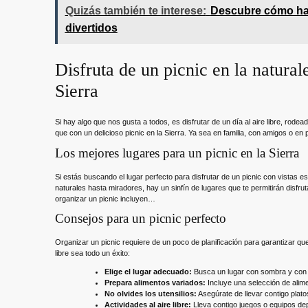
Quizás también te interese:
Descubre cómo hac
divertidos
Disfruta de un picnic en la natura
Sierra
Si hay algo que nos gusta a todos, es disfrutar de un día al aire libre, rod
que con un delicioso picnic en la Sierra. Ya sea en familia, con amigos o en 
Los mejores lugares para un picnic en la Sierra
Si estás buscando el lugar perfecto para disfrutar de un picnic con vistas 
naturales hasta miradores, hay un sinfín de lugares que te permitirán disfru
organizar un picnic incluyen…
Consejos para un picnic perfecto
Organizar un picnic requiere de un poco de planificación para garantizar que
libre sea todo un éxito:
Elige el lugar adecuado:
Busca un lugar con sombra y con u
Prepara alimentos variados:
Incluye una selección de alime
No olvides los utensilios:
Asegúrate de llevar contigo platos
Actividades al aire libre:
Lleva contigo juegos o equipos depo