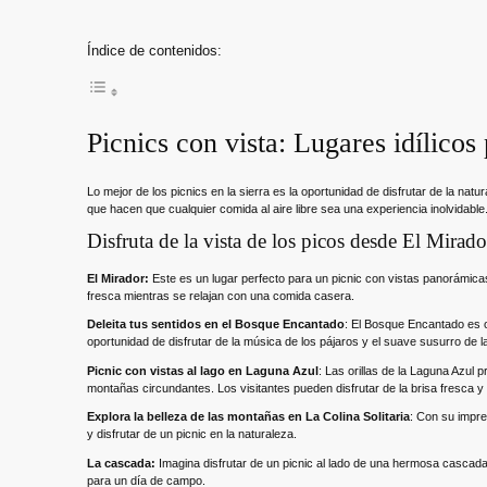
Índice de contenidos:
Picnics con vista: Lugares idílicos 
Lo mejor de los picnics en la sierra es la oportunidad de disfrutar de la na
que hacen que cualquier comida al aire libre sea una experiencia inolvidable
Disfruta de la vista de los picos desde El Mirado
El Mirador:
Este es un lugar perfecto para un picnic con vistas panorámicas
fresca mientras se relajan con una comida casera.
Deleita tus sentidos en el Bosque Encantado
: El Bosque Encantado es ot
oportunidad de disfrutar de la música de los pájaros y el suave susurro de l
Picnic con vistas al lago en Laguna Azul
: Las orillas de la Laguna Azul 
montañas circundantes. Los visitantes pueden disfrutar de la brisa fresca y
Explora la belleza de las montañas en La Colina Solitaria
: Con su impre
y disfrutar de un picnic en la naturaleza.
La cascada:
Imagina disfrutar de un picnic al lado de una hermosa cascada
para un día de campo.