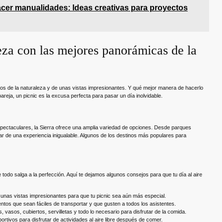
er manualidades: Ideas creativas para proyectos
leza con las mejores panorámicas de la
eados de la naturaleza y de unas vistas impresionantes. Y qué mejor manera de hacerlo
pareja, un picnic es la excusa perfecta para pasar un día inolvidable.
espectaculares, la Sierra ofrece una amplia variedad de opciones. Desde parques
tar de una experiencia inigualable. Algunos de los destinos más populares para
 todo salga a la perfección. Aquí te dejamos algunos consejos para que tu día al aire
nas vistas impresionantes para que tu picnic sea aún más especial.
ntos que sean fáciles de transportar y que gusten a todos los asistentes.
, vasos, cubiertos, servilletas y todo lo necesario para disfrutar de la comida.
rtivos para disfrutar de actividades al aire libre después de comer.