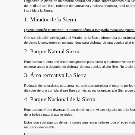
Organizar un picnic en un entorno natural con vistas impresionantes a la Sie
de un día al aire libre, rodeado de naturaleza y belleza escénica, aquí te 
increíble a la Sierra.
1. Mirador de la Sierra
Quizás también te interese:
“Descubre cómo la fotografía masculina puede
Con su ubicación privilegiada, el Mirador de la Sierra ofrece una panorámic
de picnic lo convierten en un lugar ideal para disfrutar de una comida al aire
2. Parque Natural Sierra
Este parque cuenta con áreas designadas para picnic que ofrecen vistas im
explorar antes o después de disfrutar de una comida al aire libre. No te pierd
3. Área recreativa La Sierra
Rodeada de naturaleza, esta área recreativa proporciona el entorno perfec
disfrutar de una comida al aire libre con vistas panorámicas a la Sierra que t
4. Parque Nacional de la Sierra
Este parque ofrece diversas áreas de picnic con vistas inigualables a la Sie
de la belleza natural que te rodea.
Estos son solo algunos de los rincones más encantadores que ofrecen vistas 
natural incomparable.