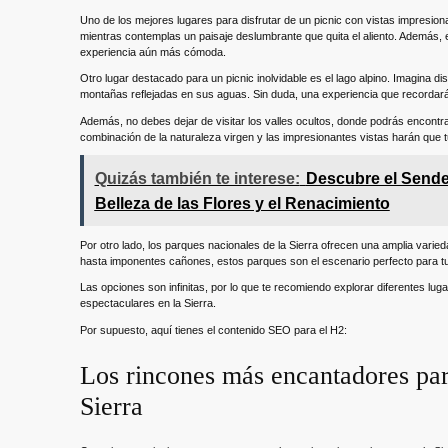
Uno de los mejores lugares para disfrutar de un picnic con vistas impresion
mientras contemplas un paisaje deslumbrante que quita el aliento. Además
experiencia aún más cómoda.
Otro lugar destacado para un picnic inolvidable es el lago alpino. Imagina di
montañas reflejadas en sus aguas. Sin duda, una experiencia que recordar
Además, no debes dejar de visitar los valles ocultos, donde podrás encontrar
combinación de la naturaleza virgen y las impresionantes vistas harán que tu
Quizás también te interese:
Descubre el Sende
Belleza de las Flores y el Renacimiento
Por otro lado, los parques nacionales de la Sierra ofrecen una amplia varie
hasta imponentes cañones, estos parques son el escenario perfecto para t
Las opciones son infinitas, por lo que te recomiendo explorar diferentes luga
espectaculares en la Sierra.
Por supuesto, aquí tienes el contenido SEO para el H2:
Los rincones más encantadores para
Sierra