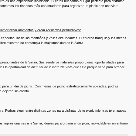
rra es una experiencia inolvidable. Si estás buscando el lugar perfecto para disfrutar
presentamos los rincones más encantadores para organizar un picnic con una vista
 inmortalizar momentos y crear recuerdos perdurables”
a espectacular de las montañas y valles circundantes. El entorno tranquilo y las mesas
 libre mientras se contempla la majestuosidad de la Sierra.
presionantes de la Sierra. Sus senderos naturales proporcionan oportunidades para
as la oportunidad de disfrutar de la increíble vista que este parque tiene para ofrecer.
to para un día de picnic. Con mesas de picnic estratégicamente ubicadas, podrás
e dejarán sin aliento.
rra. Podrás elegir entre distintas zonas para disfrutar de tu picnic mientras te empapas
impresionantes a la Sierra, ideales para organizar un picnic inolvidable en un entorno