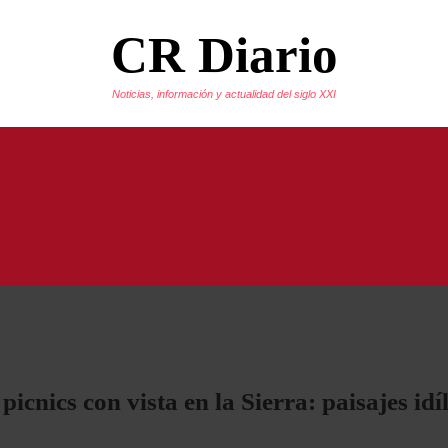
CR Diario
Noticias, información y actualidad del siglo XXI
cnics con vista en la Sierra: paisajes idíl