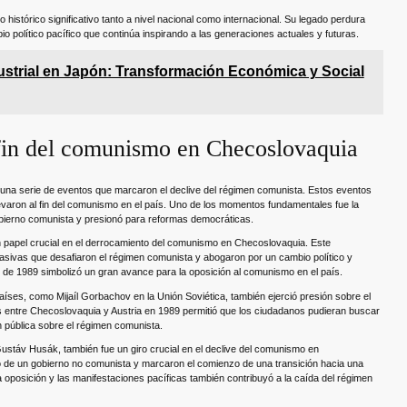
istórico significativo tanto a nivel nacional como internacional. Su legado perdura
o político pacífico que continúa inspirando a las generaciones actuales y futuras.
ustrial en Japón: Transformación Económica y Social
 fin del comunismo en Checoslovaquia
una serie de eventos que marcaron el declive del régimen comunista. Estos eventos
evaron al fin del comunismo en el país. Uno de los momentos fundamentales fue la
obierno comunista y presionó para reformas democráticas.
 papel crucial en el derrocamiento del comunismo en Checoslovaquia. Este
asivas que desafiaron el régimen comunista y abogaron por un cambio político y
 de 1989 simbolizó un gran avance para la oposición al comunismo en el país.
s países, como Mijaíl Gorbachov en la Unión Soviética, también ejerció presión sobre el
 entre Checoslovaquia y Austria en 1989 permitió que los ciudadanos pudieran buscar
 pública sobre el régimen comunista.
Gustáv Husák, también fue un giro crucial en el declive del comunismo en
o de un gobierno no comunista y marcaron el comienzo de una transición hacia una
a oposición y las manifestaciones pacíficas también contribuyó a la caída del régimen