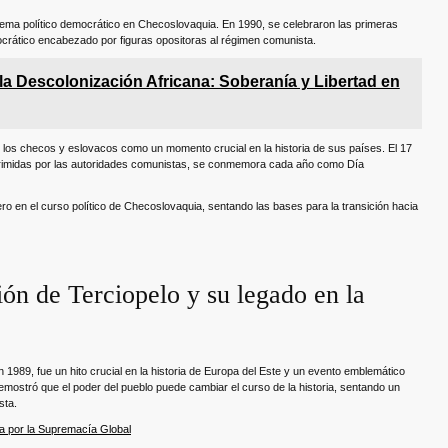
istema político democrático en Checoslovaquia. En 1990, se celebraron las primeras
ocrático encabezado por figuras opositoras al régimen comunista.
la Descolonización Africana: Soberanía y Libertad en
e los checos y eslovacos como un momento crucial en la historia de sus países. El 17
reprimidas por las autoridades comunistas, se conmemora cada año como Día
o en el curso político de Checoslovaquia, sentando las bases para la transición hacia
ón de Terciopelo y su legado en la
 1989, fue un hito crucial en la historia de Europa del Este y un evento emblemático
emostró que el poder del pueblo puede cambiar el curso de la historia, sentando un
sta.
ha por la Supremacía Global