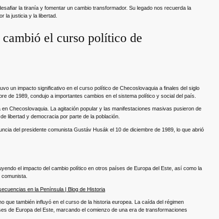
desafiar la tiranía y fomentar un cambio transformador. Su legado nos recuerda la
a justicia y la libertad.
cambió el curso político de
o un impacto significativo en el curso político de Checoslovaquia a finales del siglo
re de 1989, condujo a importantes cambios en el sistema político y social del país.
 en Checoslovaquia. La agitación popular y las manifestaciones masivas pusieron de
 de libertad y democracia por parte de la población.
enuncia del presidente comunista Gustáv Husák el 10 de diciembre de 1989, lo que abrió
uyendo el impacto del cambio político en otros países de Europa del Este, así como la
n comunista.
ecuencias en la Península | Blog de Historia
 que también influyó en el curso de la historia europea. La caída del régimen
ses de Europa del Este, marcando el comienzo de una era de transformaciones