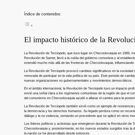
Índice de contenidos:
El impacto histórico de la Revolu
La Revolución de Terciopelo, que tuvo lugar en Checoslovaquia en 1989, mar
Revolución de Samet, llevó a la caída del gobierno comunista y al establecim
extendió mucho más allá de las fronteras de Checoslovaquia, influenciando e
La Revolución de Terciopelo provocó cambios significativos en la sociedad
renovada de participar en la vida política de su país. Este periodo de cambio
nuevas organizaciones no gubernamentales y movimientos democráticos.
En el ámbito internacional, la Revolución de Terciopelo tuvo un impacto pro
envió una señal clara a los regímenes comunistas de la región de que el con
del comunismo en Checoslovaquia ayudó a allanar el camino para la posterio
La Revolución de Terciopelo también sirvió como un ejemplo de resistenci
la democracia y los derechos humanos. Su legado perdura como un recordator
diálogo y la no violencia, sentando un precedente que se aplicó en otros mo
Los líderes políticos y activistas que emergieron durante la Revolución de T
Checoslovaquia y, posteriormente, en los nuevos estados surgidos tras la di
la nación se ha desarrollado desde entonces.