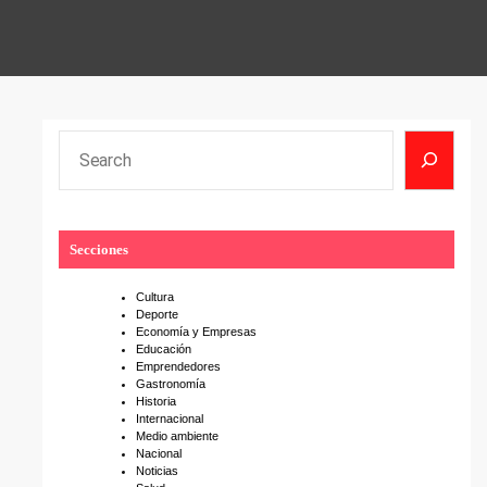
S
e
a
r
Secciones
c
h
Cultura
Deporte
Economía y Empresas
Educación
Emprendedores
Gastronomía
Historia
Internacional
Medio ambiente
Nacional
Noticias