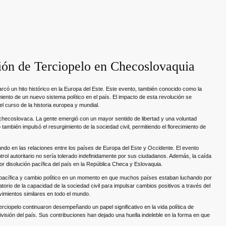
ción de Terciopelo en Checoslovaquia
có un hito histórico en la Europa del Este. Este evento, también conocido como la
iento de un nuevo sistema político en el país. El impacto de esta revolución se
l curso de la historia europea y mundial.
 checoslovaca. La gente emergió con un mayor sentido de libertad y una voluntad
 también impulsó el resurgimiento de la sociedad civil, permitiendo el florecimiento de
fundo en las relaciones entre los países de Europa del Este y Occidente. El evento
trol autoritario no sería tolerado indefinidamente por sus ciudadanos. Además, la caída
r disolución pacífica del país en la República Checa y Eslovaquia.
a pacífica y cambio político en un momento en que muchos países estaban luchando por
io de la capacidad de la sociedad civil para impulsar cambios positivos a través del
vimientos similares en todo el mundo.
erciopelo continuaron desempeñando un papel significativo en la vida política de
visión del país. Sus contribuciones han dejado una huella indeleble en la forma en que