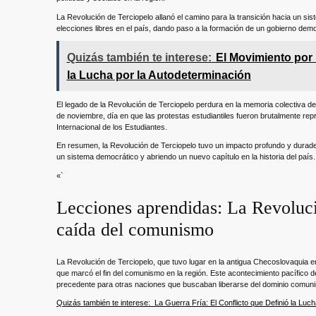
La Revolución de Terciopelo allanó el camino para la transición hacia un s
elecciones libres en el país, dando paso a la formación de un gobierno dem
Quizás también te interese:
El Movimiento por 
la Lucha por la Autodeterminación
El legado de la Revolución de Terciopelo perdura en la memoria colectiva d
de noviembre, día en que las protestas estudiantiles fueron brutalmente 
Internacional de los Estudiantes.
En resumen, la Revolución de Terciopelo tuvo un impacto profundo y durader
un sistema democrático y abriendo un nuevo capítulo en la historia del país.
«`
Lecciones aprendidas: La Revoluci
caída del comunismo
La Revolución de Terciopelo, que tuvo lugar en la antigua Checoslovaquia en
que marcó el fin del comunismo en la región. Este acontecimiento pacífico d
precedente para otras naciones que buscaban liberarse del dominio comuni
Quizás también te interese:
La Guerra Fría: El Conflicto que Definió la Luc