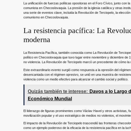
La unificación de fuerzas políticas opositoras en el Foro Cívico, junto con l
comunista en Checoslovaquia. La presión de la iglesia católica y otras inst
una serie de eventos clave, incluida la Revolución de Terciopelo, la elección
comunismo en Checoslovaquia.
La resistencia pacífica: La Revoluc
moderna
La Resistencia Pacífica, también conocida como La Revolución de Terciopelo,
político en Checoslovaquia que tuvo lugar entre noviembre y diciembre de 1
no violencia. La Revolución de Terciopelo marcó un precedente de cómo la 
Este extraordinario evento surgió como respuesta a la opresión del régime
desencantada con el régimen opresivo, se unió en una muestra de resistenci
violencia como un medio efectivo para alcanzar el cambio social y político.
Quizás también te interese:
Davos a lo Largo d
Económico Mundial
El liderazgo de figuras prominentes como Václav Havel y otros activistas, fue
movilización popular y el uso estratégico de medios no violentos, el movimie
El impacto de la Revolución de Terciopelo trascendió las fronteras checosl
como un ejemplo poderoso de la eficacia de la resistencia pacífica en la lucha 