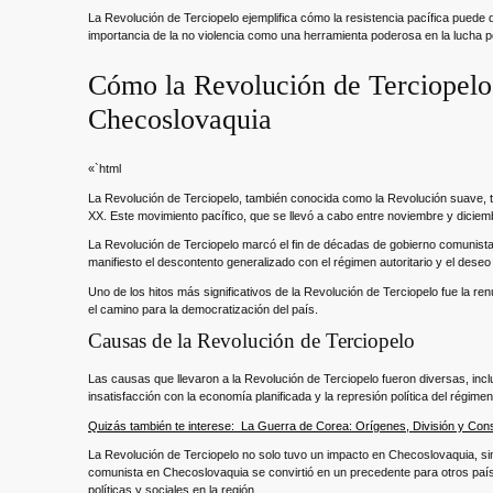
La Revolución de Terciopelo ejemplifica cómo la resistencia pacífica puede 
importancia de la no violencia como una herramienta poderosa en la lucha por l
Cómo la Revolución de Terciopelo 
Checoslovaquia
«`html
La Revolución de Terciopelo, también conocida como la Revolución suave, tuv
XX. Este movimiento pacífico, que se llevó a cabo entre noviembre y diciemb
La Revolución de Terciopelo marcó el fin de décadas de gobierno comunista
manifiesto el descontento generalizado con el régimen autoritario y el deseo
Uno de los hitos más significativos de la Revolución de Terciopelo fue la r
el camino para la democratización del país.
Causas de la Revolución de Terciopelo
Las causas que llevaron a la Revolución de Terciopelo fueron diversas, incl
insatisfacción con la economía planificada y la represión política del régime
Quizás también te interese:
La Guerra de Corea: Orígenes, División y Cons
La Revolución de Terciopelo no solo tuvo un impacto en Checoslovaquia, sino
comunista en Checoslovaquia se convirtió en un precedente para otros paí
políticas y sociales en la región.