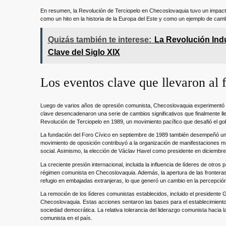
En resumen, la Revolución de Terciopelo en Checoslovaquia tuvo un impacto h
como un hito en la historia de la Europa del Este y como un ejemplo de cambi
Quizás también te interese:
La Revolución Ind
Clave del Siglo XIX
Los eventos clave que llevaron al
Luego de varios años de opresión comunista, Checoslovaquia experimentó 
clave desencadenaron una serie de cambios significativos que finalmente ll
Revolución de Terciopelo en 1989, un movimiento pacífico que desafió el g
La fundación del Foro Cívico en septiembre de 1989 también desempeñó un
movimiento de oposición contribuyó a la organización de manifestaciones m
social. Asimismo, la elección de Václav Havel como presidente en diciembre
La creciente presión internacional, incluida la influencia de líderes de otro
régimen comunista en Checoslovaquia. Además, la apertura de las fronteras
refugio en embajadas extranjeras, lo que generó un cambio en la percepción
La remoción de los líderes comunistas establecidos, incluido el presidente 
Checoslovaquia. Estas acciones sentaron las bases para el establecimient
sociedad democrática. La relativa tolerancia del liderazgo comunista hacia l
comunista en el país.