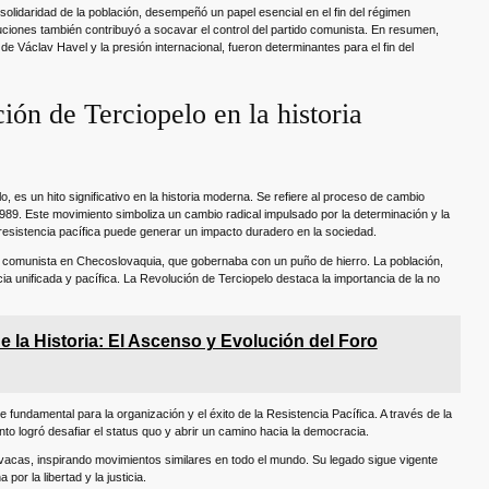
a solidaridad de la población, desempeñó un papel esencial en el fin del régimen
ituciones también contribuyó a socavar el control del partido comunista. En resumen,
 de Václav Havel y la presión internacional, fueron determinantes para el fin del
ión de Terciopelo en la historia
 es un hito significativo en la historia moderna. Se refiere al proceso de cambio
989. Este movimiento simboliza un cambio radical impulsado por la determinación y la
resistencia pacífica puede generar un impacto duradero en la sociedad.
n comunista en Checoslovaquia, que gobernaba con un puño de hierro. La población,
a unificada y pacífica. La Revolución de Terciopelo destaca la importancia de la no
e la Historia: El Ascenso y Evolución del Foro
 fundamental para la organización y el éxito de la Resistencia Pacífica. A través de la
nto logró desafiar el status quo y abrir un camino hacia la democracia.
ovacas, inspirando movimientos similares en todo el mundo. Su legado sigue vigente
por la libertad y la justicia.