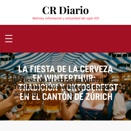
Saltar
CR Diario
al
contenido
Noticias, información y actualidad del siglo XXI
La Fiesta de la Cerveza en Winterthur:
Tradición y Oktoberfest en el Cantón
de Zúrich