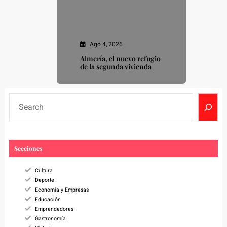
Ago 4, 2026
Almería, el nuevo refugio
de la segunda vivienda
S
e
a
r
c
Secciones
h
Cultura
Deporte
Economía y Empresas
Educación
Emprendedores
Gastronomía