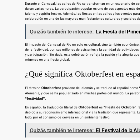
Durante el Carnaval, las calles de Río se transforman en un escenario de 
duran varias horas. La participación popular es uno de sus aspectos más d
talento y espíritu festivo. Además, las fiestas en las calles y los eventos par
celebración en una de las mayores manifestaciones culturales y sociales d
Quizás también te interese:
La Fiesta del Pime
El impacto del Carnaval de Río no solo es cultural, sino también económico
de la festividad, con sus millones de asistentes y la cantidad de actividad
y participación. Sin duda, esta celebración refleja la pasión y la alegría qu
orígenes en una fiesta global.
¿Qué significa Oktoberfest en esp
El término
proviene del alemán y se traduce al español como
Oktoberfest
Alemania, y que se ha popularizado en muchas partes del mundo. La palab
.
“festividad”
En español, la traducción literal de
es
. 
Oktoberfest
“Fiesta de Octubre”
debido a su reconocimiento internacional y a la tradición que representa. La
todo, por el consumo de cerveza en un ambiente festivo.
Quizás también te interese:
El Festival de la 