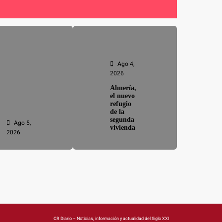
Ago 4,
2026
Almería,
el nuevo
refugio
de la
segunda
Ago 5,
vivienda
2026
CR Diario – Noticias, información y actualidad del Siglo XXI