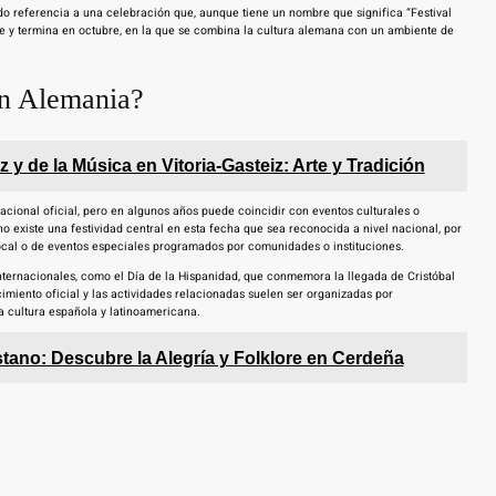
o referencia a una celebración que, aunque tiene un nombre que significa “Festival
bre y termina en octubre, en la que se combina la cultura alemana con un ambiente de
en Alemania?
uz y de la Música en Vitoria-Gasteiz: Arte y Tradición
cional oficial, pero en algunos años puede coincidir con eventos culturales o
 existe una festividad central en esta fecha que sea reconocida a nivel nacional, por
local o de eventos especiales programados por comunidades o instituciones.
nternacionales, como el Día de la Hispanidad, que conmemora la llegada de Cristóbal
miento oficial y las actividades relacionadas suelen ser organizadas por
 cultura española y latinoamericana.
stano: Descubre la Alegría y Folklore en Cerdeña