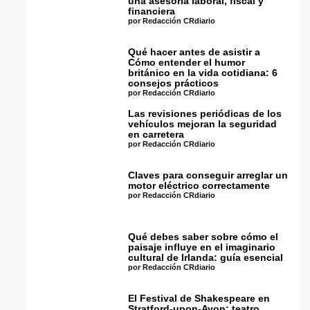
una asesoría laboral, fiscal y
financiera
por Redacción CRdiario
Qué hacer antes de asistir a
Cómo entender el humor
británico en la vida cotidiana: 6
consejos prácticos
por Redacción CRdiario
Las revisiones periódicas de los
vehículos mejoran la seguridad
en carretera
por Redacción CRdiario
Claves para conseguir arreglar un
motor eléctrico correctamente
por Redacción CRdiario
Qué debes saber sobre cómo el
paisaje influye en el imaginario
cultural de Irlanda: guía esencial
por Redacción CRdiario
El Festival de Shakespeare en
Stratford-upon-Avon: teatro,