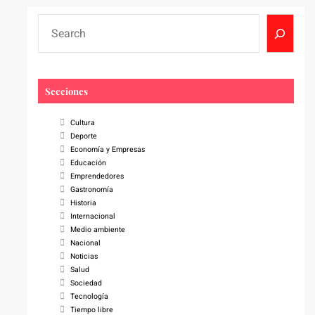
S
e
a
r
Secciones
c
h
Cultura
Deporte
Economía y Empresas
Educación
Emprendedores
Gastronomía
Historia
Internacional
Medio ambiente
Nacional
Noticias
Salud
Sociedad
Tecnología
Tiempo libre