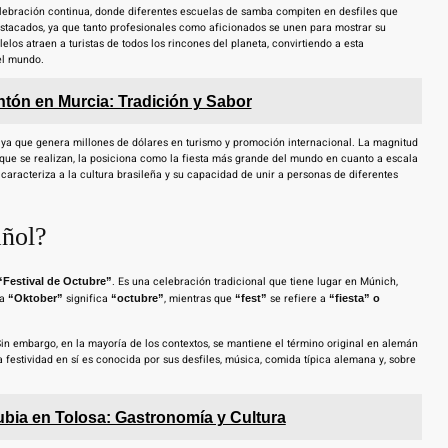
celebración continua, donde diferentes escuelas de samba compiten en desfiles que
estacados, ya que tanto profesionales como aficionados se unen para mostrar su
alelos atraen a turistas de todos los rincones del planeta, convirtiendo a esta
el mundo.
ntón en Murcia: Tradición y Sabor
, ya que genera millones de dólares en turismo y promoción internacional. La magnitud
es que se realizan, la posiciona como la fiesta más grande del mundo en cuanto a escala
e caracteriza a la cultura brasileña y su capacidad de unir a personas de diferentes
añol?
. Es una celebración tradicional que tiene lugar en Múnich,
“Festival de Octubre”
ra
significa
, mientras que
se refiere a
“Oktober”
“octubre”
“fest”
“fiesta” o
Sin embargo, en la mayoría de los contextos, se mantiene el término original en alemán
 festividad en sí es conocida por sus desfiles, música, comida típica alemana y, sobre
Alubia en Tolosa: Gastronomía y Cultura