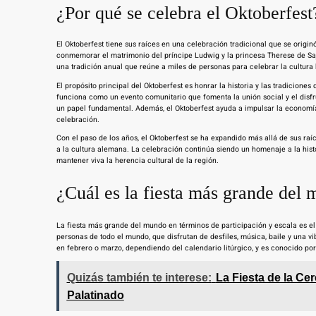
¿Por qué se celebra el Oktoberfest
El Oktoberfest tiene sus raíces en una celebración tradicional que se origin
conmemorar el matrimonio del príncipe Ludwig y la princesa Therese de Sa
una tradición anual que reúne a miles de personas para celebrar la cultura b
El propósito principal del Oktoberfest es honrar la historia y las tradicione
funciona como un evento comunitario que fomenta la unión social y el disfrut
un papel fundamental. Además, el Oktoberfest ayuda a impulsar la economía
celebración.
Con el paso de los años, el Oktoberfest se ha expandido más allá de sus ra
a la cultura alemana. La celebración continúa siendo un homenaje a la hist
mantener viva la herencia cultural de la región.
¿Cuál es la fiesta más grande del
La fiesta más grande del mundo en términos de participación y escala es e
personas de todo el mundo, que disfrutan de desfiles, música, baile y una v
en febrero o marzo, dependiendo del calendario litúrgico, y es conocido po
Quizás también te interese:
La Fiesta de la Ce
Palatinado