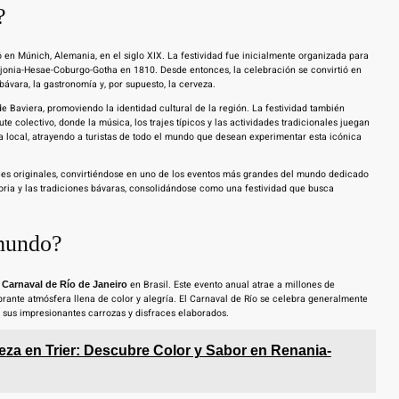
?
ó en Múnich, Alemania, en el siglo XIX. La festividad fue inicialmente organizada para
jonia-Hesae-Coburgo-Gotha en 1810. Desde entonces, la celebración se convirtió en
ávara, la gastronomía y, por supuesto, la cerveza.
s de Baviera, promoviendo la identidad cultural de la región. La festividad también
e colectivo, donde la música, los trajes típicos y las actividades tradicionales juegan
 local, atrayendo a turistas de todo el mundo que desean experimentar esta icónica
íces originales, convirtiéndose en uno de los eventos más grandes del mundo dedicado
oria y las tradiciones bávaras, consolidándose como una festividad que busca
 mundo?
l
en Brasil. Este evento anual atrae a millones de
Carnaval de Río de Janeiro
ibrante atmósfera llena de color y alegría. El Carnaval de Río se celebra generalmente
r sus impresionantes carrozas y disfraces elaborados.
reza en Trier: Descubre Color y Sabor en Renania-