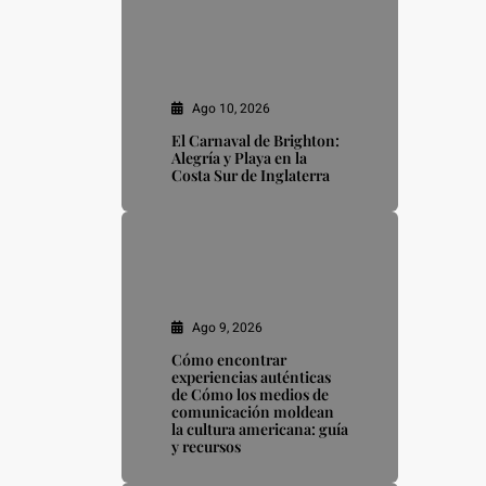
Ago 10, 2026
El Carnaval de Brighton:
Alegría y Playa en la
Costa Sur de Inglaterra
Ago 9, 2026
Cómo encontrar
experiencias auténticas
de Cómo los medios de
comunicación moldean
la cultura americana: guía
y recursos