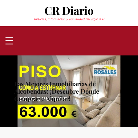
Saltar
CR Diario
al
contenido
Noticias, información y actualidad del siglo XXI
Las Mejores Inmobiliarias de
Alcobendas: ¡Descubre Dónde
Comprar o Alquilar!