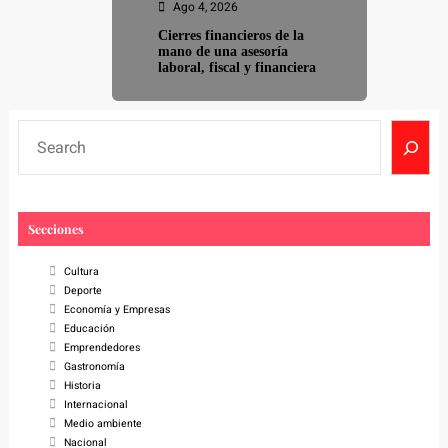
Ago 4, 2026
Cierres financieros de la
mano de una asesoría
laboral, fiscal y financiera
S
e
a
r
Secciones
c
h
Cultura
Deporte
Economía y Empresas
Educación
Emprendedores
Gastronomía
Historia
Internacional
Medio ambiente
Nacional