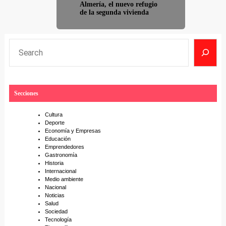
Almería, el nuevo refugio
de la segunda vivienda
S
e
a
r
Secciones
c
h
Cultura
Deporte
Economía y Empresas
Educación
Emprendedores
Gastronomía
Historia
Internacional
Medio ambiente
Nacional
Noticias
Salud
Sociedad
Tecnología