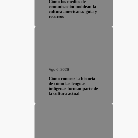
Cómo los medios de
comunicación moldean la
cultura americana: guía y
recursos
Ago 6, 2026
Cómo conocer la historia
de cómo las lenguas
indígenas forman parte de
la cultura actual