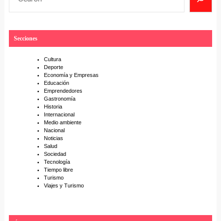
e
a
r
Secciones
c
h
Cultura
Deporte
Economía y Empresas
Educación
Emprendedores
Gastronomía
Historia
Internacional
Medio ambiente
Nacional
Noticias
Salud
Sociedad
Tecnología
Tiempo libre
Turismo
Viajes y Turismo