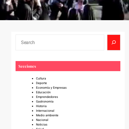
S
e
a
r
c
Secciones
h
Cultura
Deporte
Economía y Empresas
Educación
Emprendedores
Gastronomía
Historia
Internacional
Medio ambiente
Nacional
Noticias