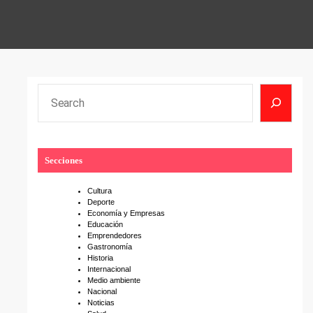
S
e
a
r
Secciones
c
h
Cultura
Deporte
Economía y Empresas
Educación
Emprendedores
Gastronomía
Historia
Internacional
Medio ambiente
Nacional
Noticias