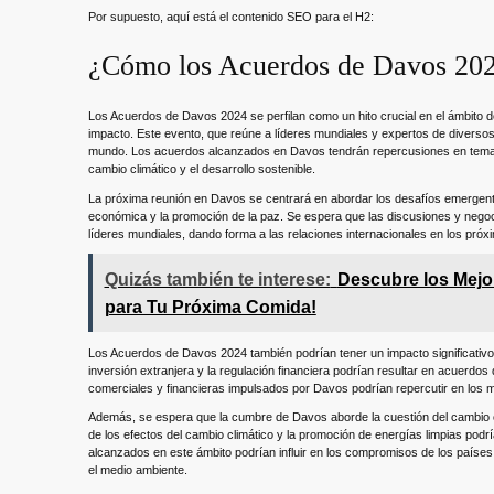
Por supuesto, aquí está el contenido SEO para el H2:
¿Cómo los Acuerdos de Davos 2024 
Los Acuerdos de Davos 2024 se perfilan como un hito crucial en el ámbito de
impacto. Este evento, que reúne a líderes mundiales y expertos de diversos s
mundo. Los acuerdos alcanzados en Davos tendrán repercusiones en temas ta
cambio climático y el desarrollo sostenible.
La próxima reunión en Davos se centrará en abordar los desafíos emergentes
económica y la promoción de la paz. Se espera que las discusiones y negoci
líderes mundiales, dando forma a las relaciones internacionales en los próx
Quizás también te interese:
Descubre los Mejo
para Tu Próxima Comida!
Los Acuerdos de Davos 2024 también podrían tener un impacto significativo 
inversión extranjera y la regulación financiera podrían resultar en acuerdo
comerciales y financieras impulsados por Davos podrían repercutir en los m
Además, se espera que la cumbre de Davos aborde la cuestión del cambio cli
de los efectos del cambio climático y la promoción de energías limpias podrí
alcanzados en este ámbito podrían influir en los compromisos de los países 
el medio ambiente.