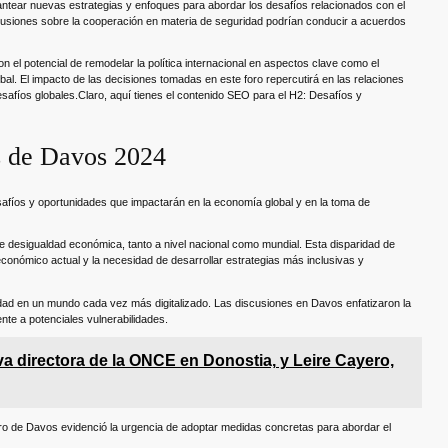
antear nuevas estrategias y enfoques para abordar los desafíos relacionados con el
iscusiones sobre la cooperación en materia de seguridad podrían conducir a acuerdos
l potencial de remodelar la política internacional en aspectos clave como el
bal. El impacto de las decisiones tomadas en este foro repercutirá en las relaciones
safíos globales.Claro, aquí tienes el contenido SEO para el H2: Desafíos y
s de Davos 2024
fíos y oportunidades que impactarán en la economía global y en la toma de
e desigualdad económica, tanto a nivel nacional como mundial. Esta disparidad de
 económico actual y la necesidad de desarrollar estrategias más inclusivas y
dad en un mundo cada vez más digitalizado. Las discusiones en Davos enfatizaron la
rente a potenciales vulnerabilidades.
a directora de la ONCE en Donostia, y Leire Cayero,
oro de Davos evidenció la urgencia de adoptar medidas concretas para abordar el