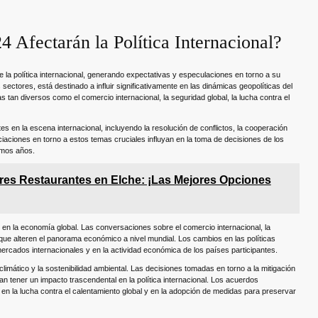
Afectarán la Política Internacional?
 la política internacional, generando expectativas y especulaciones en torno a su
ectores, está destinado a influir significativamente en las dinámicas geopolíticas del
n diversos como el comercio internacional, la seguridad global, la lucha contra el
 en la escena internacional, incluyendo la resolución de conflictos, la cooperación
aciones en torno a estos temas cruciales influyan en la toma de decisiones de los
imos años.
res Restaurantes en Elche: ¡Las Mejores Opciones
en la economía global. Las conversaciones sobre el comercio internacional, la
s que alteren el panorama económico a nivel mundial. Los cambios en las políticas
ercados internacionales y en la actividad económica de los países participantes.
mático y la sostenibilidad ambiental. Las decisiones tomadas en torno a la mitigación
an tener un impacto trascendental en la política internacional. Los acuerdos
en la lucha contra el calentamiento global y en la adopción de medidas para preservar