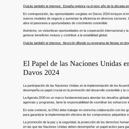
Quizás también te interese:
España registra ya el peor año de la década en
En contraposición, las oportunidades surgidas en Davos 2024 incluyen el imp
nuevos modelos de negocio y aumentar la eficiencia en diversos sectores. La 
abre el panorama a oportunidades de crecimiento sostenible.
Asimismo, se vislumbran oportunidades en la cooperación internacional y l
generar beneficios mutuos y contribuir a la estabilidad global.
Quizás también te interese:
Alcorcón difunde su programa de fiestas en le
El Papel de las Naciones Unidas e
Davos 2024
La participación de las Naciones Unidas en la implementación de los Acuer
desempeña un papel crucial en la promoción del desarrollo sostenible y la c
La Agenda 2030 es un marco fundamental para abordar los desafíos globales
agencias y programas, tiene la responsabilidad de coordinar los esfuerzos 
En este contexto, la ONU debe trabajar en estrecha colaboración con los gobi
para garantizar la implementación efectiva de los compromisos adquiridos 
La promoción de la paz y la seguridad, la protección de los derechos human
en las que las Naciones Unidas deben desempeñar un papel activo para gar