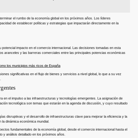
eterminar el rumbo de la economía global en los próximos años. Los líderes
acidad de establecer políticas y estrategias que impactarán directamente en la
otencial impacto en el comercio internacional. Las decisiones tomadas en esta
 los aranceles y las barreras comerciales entre las principales potencias económicas
como los municipios más ricos de España
es significativas en el flujo de bienes y servicios a nivel global, lo que a su vez
.
rgentes
a en el impulso a las infraestructuras y tecnologías emergentes. La asignación de
ovación tecnológica son temas que estarán en la agenda de discusión, y cuyo resultado
 disruptivas y el desarrollo de infraestructuras clave para mejorar la eficiencia y la
en la dinámica económica mundial.
aspectos fundamentales de la economía global, desde el comercio internacional hasta el
o y análisis detallado en los próximos años.