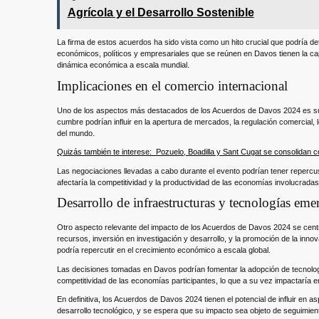
Agrícola y el Desarrollo Sostenible
La firma de estos acuerdos ha sido vista como un hito crucial que podría d
económicos, políticos y empresariales que se reúnen en Davos tienen la cap
dinámica económica a escala mundial.
Implicaciones en el comercio internacional
Uno de los aspectos más destacados de los Acuerdos de Davos 2024 es su p
cumbre podrían influir en la apertura de mercados, la regulación comercial,
del mundo.
Quizás también te interese:
Pozuelo, Boadilla y Sant Cugat se consolidan 
Las negociaciones llevadas a cabo durante el evento podrían tener repercusion
afectaría la competitividad y la productividad de las economías involucradas
Desarrollo de infraestructuras y tecnologías eme
Otro aspecto relevante del impacto de los Acuerdos de Davos 2024 se centr
recursos, inversión en investigación y desarrollo, y la promoción de la inn
podría repercutir en el crecimiento económico a escala global.
Las decisiones tomadas en Davos podrían fomentar la adopción de tecnologías
competitividad de las economías participantes, lo que a su vez impactaría 
En definitiva, los Acuerdos de Davos 2024 tienen el potencial de influir en 
desarrollo tecnológico, y se espera que su impacto sea objeto de seguimient