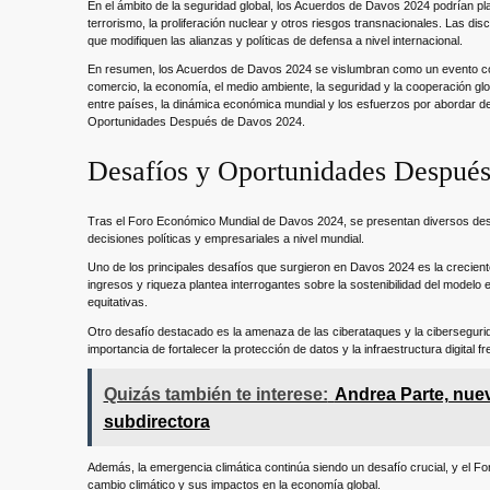
En el ámbito de la seguridad global, los Acuerdos de Davos 2024 podrían pl
terrorismo, la proliferación nuclear y otros riesgos transnacionales. Las d
que modifiquen las alianzas y políticas de defensa a nivel internacional.
En resumen, los Acuerdos de Davos 2024 se vislumbran como un evento con e
comercio, la economía, el medio ambiente, la seguridad y la cooperación glo
entre países, la dinámica económica mundial y los esfuerzos por abordar de
Oportunidades Después de Davos 2024.
Desafíos y Oportunidades Despué
Tras el Foro Económico Mundial de Davos 2024, se presentan diversos desa
decisiones políticas y empresariales a nivel mundial.
Uno de los principales desafíos que surgieron en Davos 2024 es la crecient
ingresos y riqueza plantea interrogantes sobre la sostenibilidad del modelo
equitativas.
Otro desafío destacado es la amenaza de las ciberataques y la ciberseguri
importancia de fortalecer la protección de datos y la infraestructura digital f
Quizás también te interese:
Andrea Parte, nuev
subdirectora
Además, la emergencia climática continúa siendo un desafío crucial, y el F
cambio climático y sus impactos en la economía global.