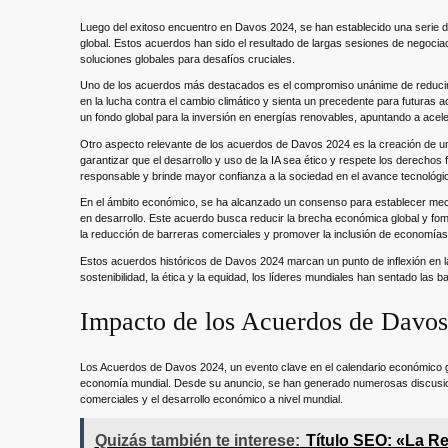
Luego del exitoso encuentro en Davos 2024, se han establecido una serie de
global. Estos acuerdos han sido el resultado de largas sesiones de negocia
soluciones globales para desafíos cruciales.
Uno de los acuerdos más destacados es el compromiso unánime de reducir l
en la lucha contra el cambio climático y sienta un precedente para futuras
un fondo global para la inversión en energías renovables, apuntando a acel
Otro aspecto relevante de los acuerdos de Davos 2024 es la creación de un ma
garantizar que el desarrollo y uso de la IA sea ético y respete los derech
responsable y brinde mayor confianza a la sociedad en el avance tecnológi
En el ámbito económico, se ha alcanzado un consenso para establecer me
en desarrollo. Este acuerdo busca reducir la brecha económica global y fom
la reducción de barreras comerciales y promover la inclusión de economías 
Estos acuerdos históricos de Davos 2024 marcan un punto de inflexión en l
sostenibilidad, la ética y la equidad, los líderes mundiales han sentado la
Impacto de los Acuerdos de Davos
Los Acuerdos de Davos 2024, un evento clave en el calendario económico g
economía mundial. Desde su anuncio, se han generado numerosas discusiones
comerciales y el desarrollo económico a nivel mundial.
Quizás también te interese:
Título SEO: «La Re