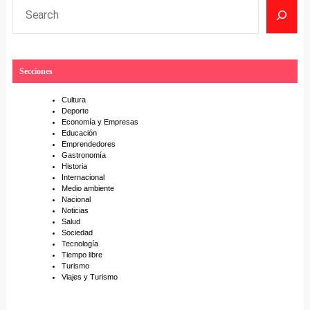
S
e
a
r
Secciones
c
h
Cultura
Deporte
Economía y Empresas
Educación
Emprendedores
Gastronomía
Historia
Internacional
Medio ambiente
Nacional
Noticias
Salud
Sociedad
Tecnología
Tiempo libre
Turismo
Viajes y Turismo