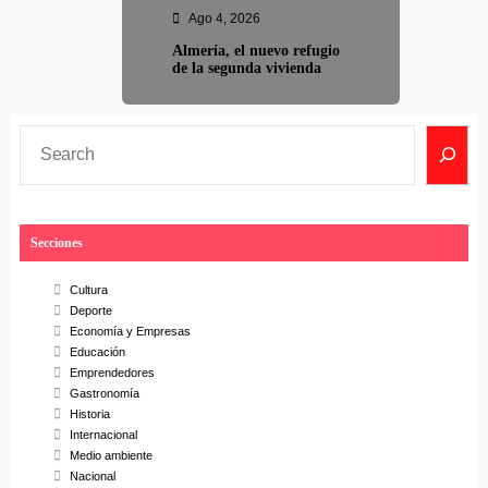
Ago 4, 2026
Almería, el nuevo refugio
de la segunda vivienda
S
e
a
r
Secciones
c
h
Cultura
Deporte
Economía y Empresas
Educación
Emprendedores
Gastronomía
Historia
Internacional
Medio ambiente
Nacional