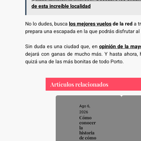
de esta increíble localidad
No lo dudes, busca
los mejores vuelos
de la red
a t
prepara una escapada en la que podrás disfrutar a
Sin duda es una ciudad que, en
opinión de la mayo
dejará con ganas de mucho más. Y hasta ahora, h
quizá una de las más bonitas de todo Porto.
Artículos relacionados
Ago 6,
2026
Cómo
conocer
la
historia
de cómo