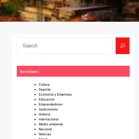
S
e
a
r
c
Secciones
h
Cultura
Deporte
Economía y Empresas
Educación
Emprendedores
Gastronomía
Historia
Internacional
Medio ambiente
Nacional
Noticias